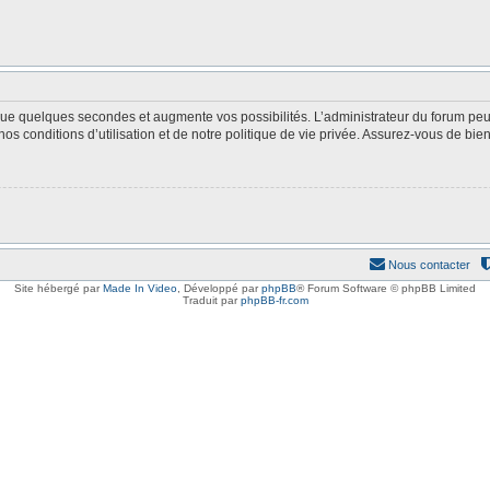
 que quelques secondes et augmente vos possibilités. L’administrateur du forum p
s conditions d’utilisation et de notre politique de vie privée. Assurez-vous de bien 
Nous contacter
Site hébergé par
Made In Video
,
Développé par
phpBB
® Forum Software © phpBB Limited
Traduit par
phpBB-fr.com