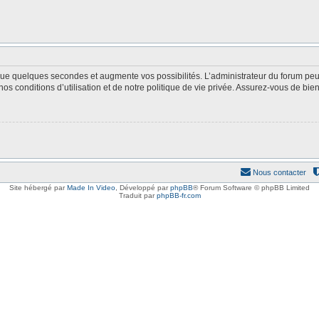
 que quelques secondes et augmente vos possibilités. L’administrateur du forum p
s conditions d’utilisation et de notre politique de vie privée. Assurez-vous de bien 
Nous contacter
Site hébergé par
Made In Video
,
Développé par
phpBB
® Forum Software © phpBB Limited
Traduit par
phpBB-fr.com