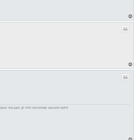
H
a
u
t
H
a
u
t
et, pour ma part, je n'en reconnais aucune autre
H