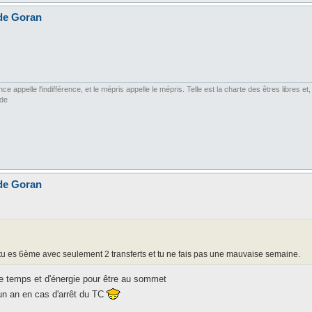
 de Goran
ce appelle l'indifférence, et le mépris appelle le mépris. Telle est la charte des êtres libres 
rde
 de Goran
, tu es 6ème avec seulement 2 transferts et tu ne fais pas une mauvaise semaine.
 de temps et d'énergie pour être au sommet
un an en cas d'arrêt du TC