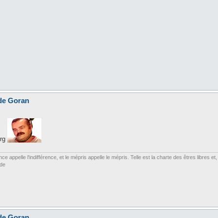
 de Goran
 rg
ce appelle l'indifférence, et le mépris appelle le mépris. Telle est la charte des êtres libres 
rde
 de Goran