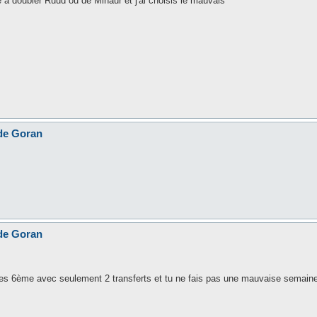
 a doubler Ruud ou de Minaur et j'ai choisis le mauvais
 de Goran
 de Goran
u es 6ème avec seulement 2 transferts et tu ne fais pas une mauvaise semain