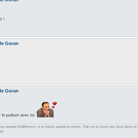
s !
 de Goran
 de Goran
er le podium avec toi
ce appelle l'indifférence, et le mépris appelle le mépris. Telle est la charte des êtres libres 
rde