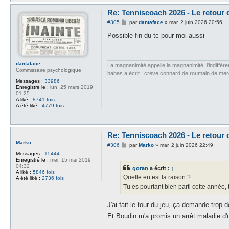
Re: Tenniscoach 2026 - Le retour
M
#305
par
dantaface
»
mar. 2 juin 2026 20:56
e
s
Possible fin du tc pour moi aussi
s
a
g
e
dantaface
La magnanimité appelle la magnanimité, l'indifféren
Commissaire psychologique
habas a écrit : crève connard de roumain de me
Messages :
33986
Enregistré le :
lun. 25 mars 2019
01:25
A liké :
8741 fois
A été liké :
4779 fois
Re: Tenniscoach 2026 - Le retour
Marko
M
#306
par
Marko
»
mar. 2 juin 2026 22:49
e
Messages :
15444
s
Enregistré le :
mer. 15 mai 2019
s
04:32
goran
a écrit :
↑
a
A liké :
5846 fois
g
Quelle en est la raison ?
A été liké :
2736 fois
e
Tu es pourtant bien parti cette année
J'ai fait le tour du jeu, ça demande trop
Et Boudin m'a promis un arrêt maladie d'