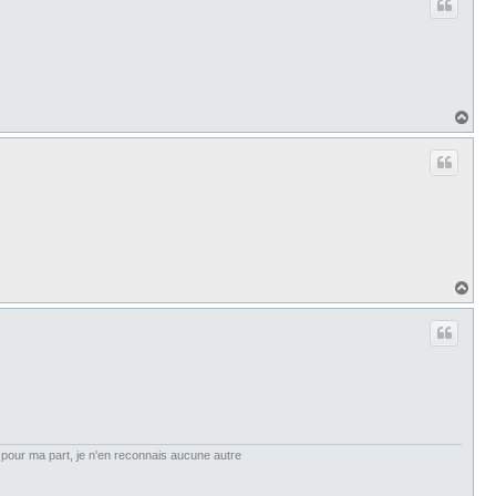
t
H
a
u
t
H
a
u
t
et, pour ma part, je n'en reconnais aucune autre