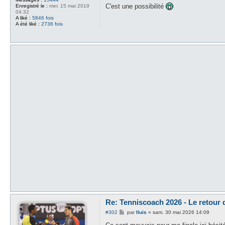
s
C'est une possibilité
Enregistré le :
mer. 15 mai 2019
s
04:32
a
A liké :
5846 fois
g
A été liké :
2736 fois
e
Re: Tenniscoach 2026 - Le retour
M
#302
par
lluis
»
sam. 30 mai 2026 14:09
e
s