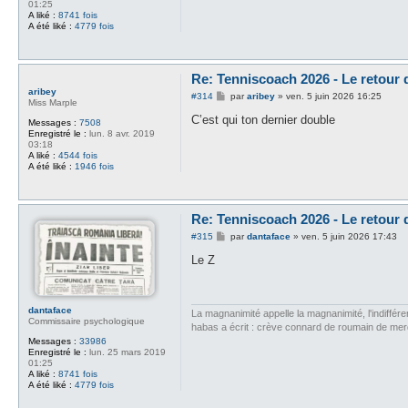
01:25
A liké :
8741 fois
A été liké :
4779 fois
Re: Tenniscoach 2026 - Le retour
aribey
M
#314
par
aribey
»
ven. 5 juin 2026 16:25
Miss Marple
e
s
C’est qui ton dernier double
Messages :
7508
s
Enregistré le :
lun. 8 avr. 2019
a
03:18
g
A liké :
4544 fois
e
A été liké :
1946 fois
Re: Tenniscoach 2026 - Le retour
M
#315
par
dantaface
»
ven. 5 juin 2026 17:43
e
s
Le Z
s
a
g
e
dantaface
La magnanimité appelle la magnanimité, l'indifféren
Commissaire psychologique
habas a écrit : crève connard de roumain de me
Messages :
33986
Enregistré le :
lun. 25 mars 2019
01:25
A liké :
8741 fois
A été liké :
4779 fois