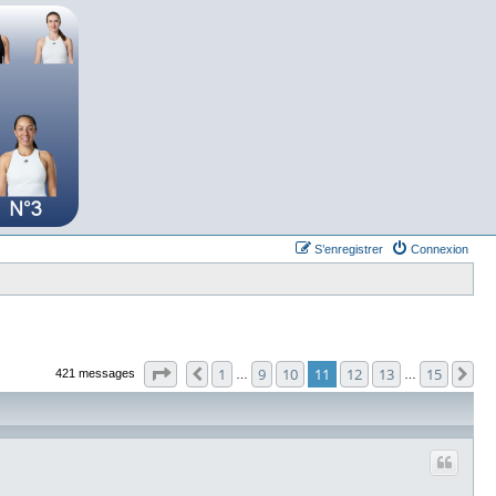
S’enregistrer
Connexion
Page
11
sur
15
1
9
10
11
12
13
15
Précédente
Su
421 messages
…
…