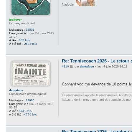
Nadoule
fed4ever
Fan anglais de fed
Messages :
55505
Enregistré le :
dim. 24 mars 2019
15:07
A liké :
662 fois
A été liké :
2683 fois
Re: Tenniscoach 2026 - Le retour
M
#310
par
dantaface
»
jeu. 4 juin 2026 19:11
e
s
s
a
Connard vdd me devance de 10 points à
g
e
dantaface
Commissaire psychologique
La magnanimité appelle la magnanimité, l'indifféren
habas a écrit : crève connard de roumain de me
Messages :
33986
Enregistré le :
lun. 25 mars 2019
01:25
A liké :
8741 fois
A été liké :
4779 fois
Re: Tenniscoach 2026 - Le retour