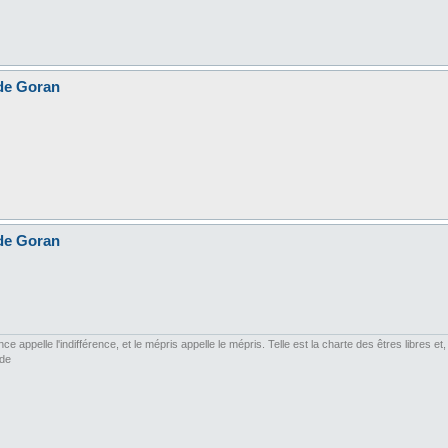
 de Goran
 de Goran
ce appelle l'indifférence, et le mépris appelle le mépris. Telle est la charte des êtres libres 
rde