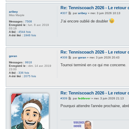
Re: Tenniscoach 2026 - Le retour
aribey
M
#307
par
aribey
»
mer. 3 juin 2026 10:13
Miss Marple
e
s
J’ai encore oublié de doubler
Messages :
7508
s
Enregistré le :
lun. 8 avr. 2019
a
03:18
g
A liké :
4544 fois
e
A été liké :
1946 fois
Re: Tenniscoach 2026 - Le retour
goran
M
#308
par
goran
»
mer. 3 juin 2026 20:43
e
Messages :
9918
s
Tournoi terminé en ce qui me concerne.
Enregistré le :
dim. 14 avr. 2019
s
23:00
a
A liké :
336 fois
g
A été liké :
2075 fois
e
Re: Tenniscoach 2026 - Le retour
M
#309
par
fed4ever
»
mer. 3 juin 2026 21:13
e
s
Pourquoi attendre l'année prochaine, abré
s
a
g
e