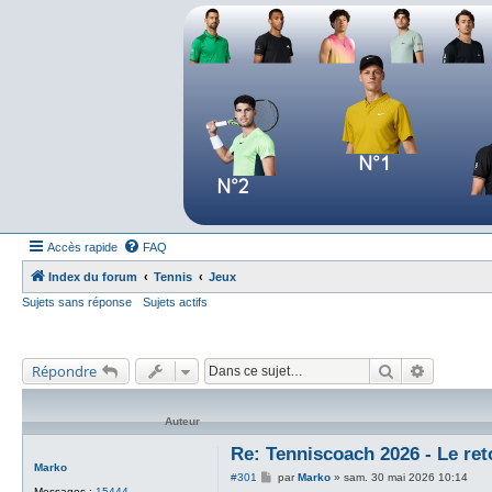
Forum tennis
Le forum des passionnés de tennis
Accès rapide
FAQ
Index du forum
Tennis
Jeux
Sujets sans réponse
Sujets actifs
Rechercher
Recherch
Répondre
Auteur
Re: Tenniscoach 2026 - Le re
Marko
M
#301
par
Marko
»
sam. 30 mai 2026 10:14
e
Messages :
15444