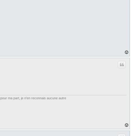
H
a
u
t
et, pour ma part, je n'en reconnais aucune autre
H
a
u