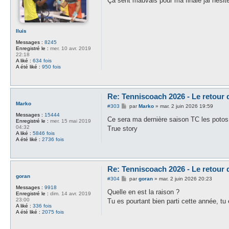
Ça sent mauvais pour ma finale jai hésité
s
a
g
e
lluis
Messages :
8245
Enregistré le :
mer. 10 avr. 2019
22:18
A liké :
634 fois
A été liké :
950 fois
Re: Tenniscoach 2026 - Le retour
Marko
M
#303
par
Marko
»
mar. 2 juin 2026 19:59
e
Messages :
15444
s
Ce sera ma dernière saison TC les potos
Enregistré le :
mer. 15 mai 2019
s
04:32
True story
a
A liké :
5846 fois
g
A été liké :
2736 fois
e
Re: Tenniscoach 2026 - Le retour
goran
M
#304
par
goran
»
mar. 2 juin 2026 20:23
e
Messages :
9918
s
Quelle en est la raison ?
Enregistré le :
dim. 14 avr. 2019
s
23:00
Tu es pourtant bien parti cette année, t
a
A liké :
336 fois
g
A été liké :
2075 fois
e