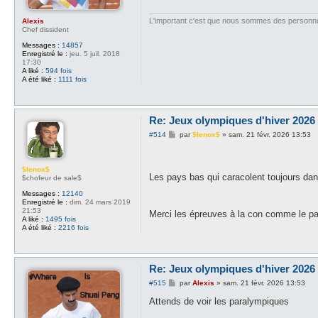
e
L'important c'est que nous sommes des personn
Alexis
Chef dissident
Messages :
14857
Enregistré le :
jeu. 5 juil. 2018
17:30
A liké :
594 fois
A été liké :
1111 fois
Re: Jeux olympiques d'hiver 2026 -
M
#514
par
$lenox$
»
sam. 21 févr. 2026 13:53
e
s
s
a
$lenox$
Les pays bas qui caracolent toujours dan
g
$chofeur de sale$
e
Messages :
12140
Enregistré le :
dim. 24 mars 2019
21:53
Merci les épreuves à la con comme le pa
A liké :
1495 fois
A été liké :
2216 fois
Re: Jeux olympiques d'hiver 2026 -
M
#515
par
Alexis
»
sam. 21 févr. 2026 13:53
e
s
Attends de voir les paralympiques
s
a