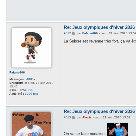
Re: Jeux olympiques d'hiver 2026 -
M
#512
par
Fafane666
»
sam. 21 févr. 2026 13:5
e
s
La Suisse est revenue très fort, ça va êt
s
a
g
e
Fafane666
Messages :
40857
Enregistré le :
jeu. 13 juin 2019
15:46
A liké :
1254 fois
A été liké :
3299 fois
Re: Jeux olympiques d'hiver 2026 -
M
#513
par
Alexis
»
sam. 21 févr. 2026 13:52
e
s
s
a
On va se faire nadaliser
g