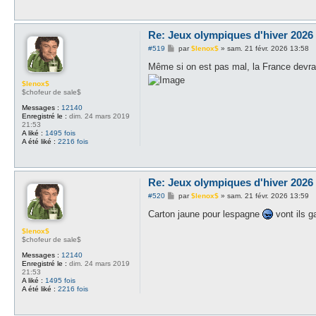
Re: Jeux olympiques d'hiver 2026 -
M
#519
par
$lenox$
»
sam. 21 févr. 2026 13:58
e
s
Même si on est pas mal, la France devrai
s
a
$lenox$
g
$chofeur de sale$
e
Messages :
12140
Enregistré le :
dim. 24 mars 2019
21:53
A liké :
1495 fois
A été liké :
2216 fois
Re: Jeux olympiques d'hiver 2026 -
M
#520
par
$lenox$
»
sam. 21 févr. 2026 13:59
e
s
Carton jaune pour lespagne
vont ils g
s
a
$lenox$
g
$chofeur de sale$
e
Messages :
12140
Enregistré le :
dim. 24 mars 2019
21:53
A liké :
1495 fois
A été liké :
2216 fois