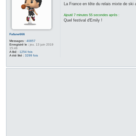
s
La France en tête du relais mixte de ski 
s
a
g
Ajouté 7 minutes 55 secondes après :
e
Quel festival d'Emily !
Fafane666
Messages :
40857
Enregistré le :
jeu. 13 juin 2019
15:46
A liké :
1254 fois
A été liké :
3299 fois