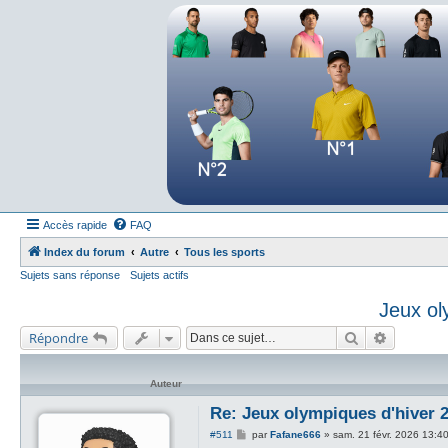
Forum tennis
Le forum des passionnés de tennis
Accès rapide
FAQ
Index du forum
Autre
Tous les sports
Sujets sans réponse
Sujets actifs
Jeux ol
Rechercher
Recherch
Répondre
Auteur
Re: Jeux olympiques d'hiver 20
M
#511
par
Fafane666
»
sam. 21 févr. 2026 13:4
e