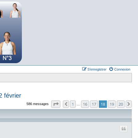
S’enregistrer
Connexion
 février
Page
18
sur
20
1
16
17
18
19
20
Précédente
Su
586 messages
…