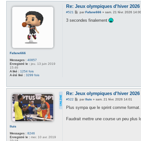
Re: Jeux olympiques d'hiver 2026 -
M
#521
par
Fafane666
»
sam. 21 févr. 2026 14:0
e
s
3 secondes finalement
s
a
g
e
Fafane666
Messages :
40857
Enregistré le :
jeu. 13 juin 2019
15:46
A liké :
1254 fois
A été liké :
3299 fois
Re: Jeux olympiques d'hiver 2026 -
M
#522
par
lluis
»
sam. 21 févr. 2026 14:01
e
s
Plus sympa que le sprint comme format.
s
a
g
Faudrait mettre une course un peu plus 
e
lluis
Messages :
8246
Enregistré le :
mer. 10 avr. 2019
22:18