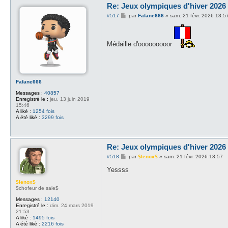
Re: Jeux olympiques d'hiver 2026 -
M
#517
par
Fafane666
»
sam. 21 févr. 2026 13:5
e
s
s
a
Médaille d'ooooooooor
g
e
Fafane666
Messages :
40857
Enregistré le :
jeu. 13 juin 2019
15:46
A liké :
1254 fois
A été liké :
3299 fois
Re: Jeux olympiques d'hiver 2026 -
M
#518
par
$lenox$
»
sam. 21 févr. 2026 13:57
e
s
Yessss
s
a
$lenox$
g
$chofeur de sale$
e
Messages :
12140
Enregistré le :
dim. 24 mars 2019
21:53
A liké :
1495 fois
A été liké :
2216 fois