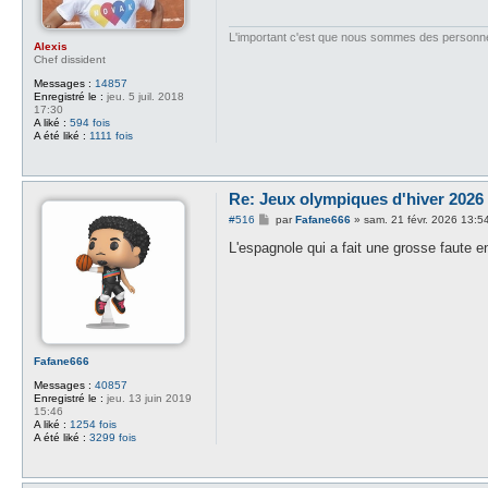
g
e
L'important c'est que nous sommes des personn
Alexis
Chef dissident
Messages :
14857
Enregistré le :
jeu. 5 juil. 2018
17:30
A liké :
594 fois
A été liké :
1111 fois
Re: Jeux olympiques d'hiver 2026 -
M
#516
par
Fafane666
»
sam. 21 févr. 2026 13:5
e
s
L'espagnole qui a fait une grosse faute e
s
a
g
e
Fafane666
Messages :
40857
Enregistré le :
jeu. 13 juin 2019
15:46
A liké :
1254 fois
A été liké :
3299 fois