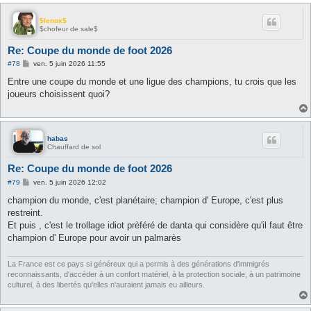
$lenox$
$chofeur de sale$
Re: Coupe du monde de foot 2026
M
#78
ven. 5 juin 2026 11:55
e
s
Entre une coupe du monde et une ligue des champions, tu crois que les
s
joueurs choisissent quoi?
a
g
e
habas
Chauffard de sol
Re: Coupe du monde de foot 2026
M
#79
ven. 5 juin 2026 12:02
e
s
champion du monde, c'est planétaire; champion d' Europe, c'est plus
s
restreint.
a
g
Et puis , c'est le trollage idiot prèféré de danta qui considère qu'il faut être
e
champion d' Europe pour avoir un palmarès
La France est ce pays si généreux qui a permis à des générations d'immigrés
reconnaissants, d'accéder à un confort matériel, à la protection sociale, à un patrimoine
culturel, à des libertés qu'elles n'auraient jamais eu ailleurs.