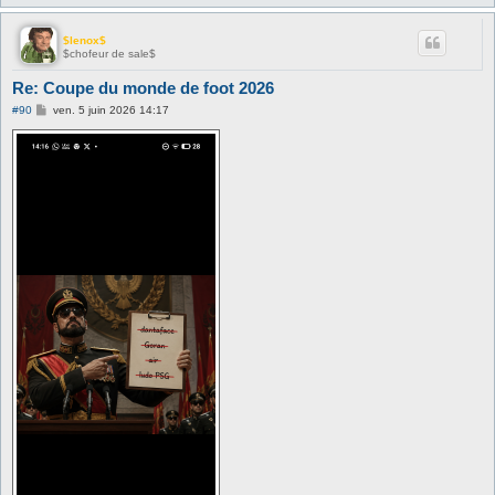
$lenox$
$chofeur de sale$
Re: Coupe du monde de foot 2026
M
#90
ven. 5 juin 2026 14:17
e
s
s
a
g
e