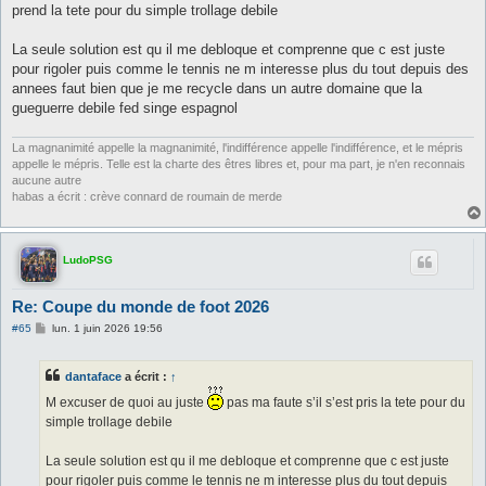
a
prend la tete pour du simple trollage debile
g
e
La seule solution est qu il me debloque et comprenne que c est juste
pour rigoler puis comme le tennis ne m interesse plus du tout depuis des
annees faut bien que je me recycle dans un autre domaine que la
gueguerre debile fed singe espagnol
La magnanimité appelle la magnanimité, l'indifférence appelle l'indifférence, et le mépris
appelle le mépris. Telle est la charte des êtres libres et, pour ma part, je n'en reconnais
aucune autre
habas a écrit : crève connard de roumain de merde
LudoPSG
Re: Coupe du monde de foot 2026
M
#65
lun. 1 juin 2026 19:56
e
s
s
dantaface
a écrit :
↑
a
g
M excuser de quoi au juste
pas ma faute s’il s’est pris la tete pour du
e
simple trollage debile
La seule solution est qu il me debloque et comprenne que c est juste
pour rigoler puis comme le tennis ne m interesse plus du tout depuis