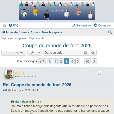
Forum tennis
Le forum des passionnés de tennis
FAQ
S’enregistrer
Connexion
Index du forum
Autre
Tous les sports
Sujets sans réponse
Sujets actifs
e
Coupe du monde de foot 2026
c
h
Rechercher
Recherche a
Répondre
e
Page
3
sur
95
1
2
3
4
5
95
Précédente
Suivante
2848 messages
…
r
c
$lenox$
h
$chofeur de sale$
e
Re: Coupe du monde de foot 2026
r
M
#61
lun. 1 juin 2026 17:44
e
s
s
dantaface
a écrit :
↑
a
g
Roumain fiction mais je suis degoute que la roumanie ne participe pas
e
Suis je un mauvais francais de ne pas supporter la france juste à cause