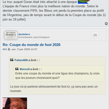
Le truc auquel Goran était très attaché à une époque
g
e
L'équipe de France n'est plus la meilleure nation du monde. Selon le
dernier classement FIFA, les Bleus ont perdu la première place au profit
de l'Argentine, peu de temps avant le début de la Coupe du monde (du 11
juin au 19 juillet).
dantaface
Commissaire psychologique
Re: Coupe du monde de foot 2026
M
#84
ven. 5 juin 2026 12:47
e
s
s
Fafane666
a écrit :
↑
a
g
e
$lenox$
a écrit :
↑
Entre une coupe du monde et une ligue des champions, tu crois
que les joueurs choisissent quoi?
Le jour où je parlerai sérieusement de foot ici, ça sera pas avec un
roumain