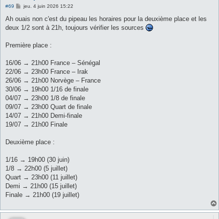
M
#69
jeu. 4 juin 2026 15:22
e
s
Ah ouais non c'est du pipeau les horaires pour la deuxième place et les
s
deux 1/2 sont à 21h, toujours vérifier les sources
a
g
e
Première place :
16/06 → 21h00 France – Sénégal
22/06 → 23h00 France – Irak
26/06 → 21h00 Norvège – France
30/06 → 19h00 1/16 de finale
04/07 → 23h00 1/8 de finale
09/07 → 23h00 Quart de finale
14/07 → 21h00 Demi-finale
19/07 → 21h00 Finale
Deuxième place :
1/16 → 19h00 (30 juin)
1/8 → 22h00 (5 juillet)
Quart → 23h00 (11 juillet)
Demi → 21h00 (15 juillet)
Finale → 21h00 (19 juillet)