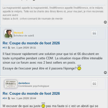
La magnanimité appelle la magnanimité, l'indifférence appelle l'indifférence, et le mépris
appelle le mépris. Telle est la charte des êtres libres et, pour ma part, je n'en reconnais
aucune autre
habas a écrit : crève connard de roumain de merde
$lenox$
$chofeur de sale$
Re: Coupe du monde de foot 2026
M
#63
lun. 1 juin 2026 18:11
e
s
Il faut trouver rapidement une solution pour que toi et 66 discutent en
s
toute sympathie pendant cette CDM. La situation risque d'être intenable
a
g
sinon sur ce forum avec nos 2 best sellers en posts.
e
Essaye de t'excuser peut être et il passera l'éponge?
dantaface
Commissaire psychologique
Re: Coupe du monde de foot 2026
M
#64
lun. 1 juin 2026 19:44
e
s
M excuser de quoi au juste
pas ma faute si c est un abruti qui se
s