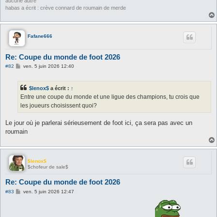
aucune autre
habas a écrit : crève connard de roumain de merde
Fafane666
Re: Coupe du monde de foot 2026
M
#82
ven. 5 juin 2026 12:40
e
s
s
$lenox$
a écrit :
↑
a
g
Entre une coupe du monde et une ligue des champions, tu crois que
e
les joueurs choisissent quoi?
Le jour où je parlerai sérieusement de foot ici, ça sera pas avec un
roumain
$lenox$
$chofeur de sale$
Re: Coupe du monde de foot 2026
M
#83
ven. 5 juin 2026 12:47
e
s
s
a