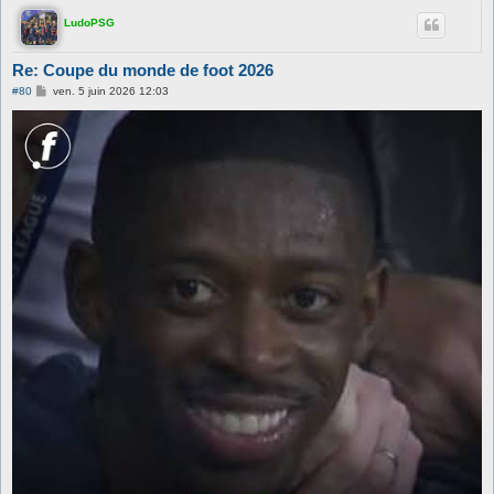
LudoPSG
Re: Coupe du monde de foot 2026
M
#80
ven. 5 juin 2026 12:03
e
s
s
a
g
e