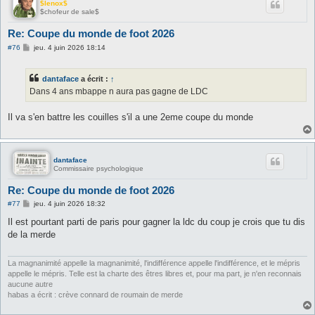
$lenox$
$chofeur de sale$
Re: Coupe du monde de foot 2026
M
#76
jeu. 4 juin 2026 18:14
e
s
s
dantaface
a écrit :
↑
a
g
Dans 4 ans mbappe n aura pas gagne de LDC
e
Il va s'en battre les couilles s'il a une 2eme coupe du monde
dantaface
Commissaire psychologique
Re: Coupe du monde de foot 2026
M
#77
jeu. 4 juin 2026 18:32
e
s
Il est pourtant parti de paris pour gagner la ldc du coup je crois que tu dis
s
de la merde
a
g
e
La magnanimité appelle la magnanimité, l'indifférence appelle l'indifférence, et le mépris
appelle le mépris. Telle est la charte des êtres libres et, pour ma part, je n'en reconnais
aucune autre
habas a écrit : crève connard de roumain de merde