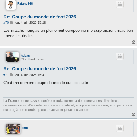
Fafane666
Re: Coupe du monde de foot 2026
M
#70
jeu. 4 juin 2026 15:28
e
s
Les matchs français en pleine nuit européenne me surprenaient mais bon
s
, avec les ricains
a
g
e
habas
Chauffard de sol
Re: Coupe du monde de foot 2026
M
#71
jeu. 4 juin 2026 16:31
e
s
C'est ma dernière coupe du monde que j'occulte.
s
a
g
e
La France est ce pays si généreux qui a permis à des générations d'immigrés
reconnaissants, d'accéder à un confort matériel, à la protection sociale, à un patrimoine
culturel, à des libertés qu'elles n'auraient jamais eu ailleurs.
lluis