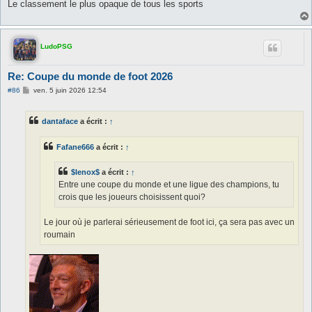
Le classement le plus opaque de tous les sports
LudoPSG
Re: Coupe du monde de foot 2026
M
#86
ven. 5 juin 2026 12:54
e
s
s
dantaface
a écrit :
↑
a
g
e
Fafane666
a écrit :
↑
$lenox$
a écrit :
↑
Entre une coupe du monde et une ligue des champions, tu
crois que les joueurs choisissent quoi?
Le jour où je parlerai sérieusement de foot ici, ça sera pas avec un
roumain