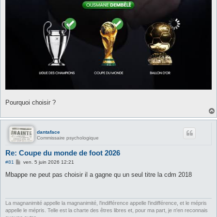
Pourquoi choisir ?
dantaface
Commissaire psychologique
Re: Coupe du monde de foot 2026
M
#81
ven. 5 juin 2026 12:21
e
s
Mbappe ne peut pas choisir il a gagne qu un seul titre la cdm 2018
s
a
g
e
La magnanimité appelle la magnanimité, l'indifférence appelle l'indifférence, et le mépris
appelle le mépris. Telle est la charte des êtres libres et, pour ma part, je n'en reconnais