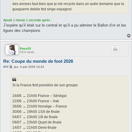
des annees faut bien que je me recycle dans un autre domaine que la
gueguerre debile fed singe espagnol
Ajouté 1 minute 1 seconde après :
J’espère qu’il était sur le central et qu’il a pu admirer le Ballon d’or et les
ligues des champions
Paco15
Ch'ti modo
Re: Coupe du monde de foot 2026
M
#66
jeu. 4 juin 2026 14:42
e
s
s
a
g
Si la France finit première de son groupe:
e
16/06 → 21h00 France – Sénégal
22/06 → 23h00 France – Irak
26/06 → 21h00 Norvège – France
30/06 → 19h00 1/16 de finale
04/07 → 23h00 1/8 de finale
09/07 → 23h00 Quart de finale
14/07 → 21h00 Demi-finale