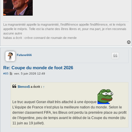
La magnanimité appelle la magnanimité, l'indifférence appelle l'indifférence, et le mépris
appelle le mépris. Telle est la charte des êtres libres et, pour ma part, je n'en reconnais
aucune autre
habas a écrit : crève connard de roumain de merde
Fafane666
Re: Coupe du monde de foot 2026
M
#85
ven. 5 juin 2026 12:49
e
s
s
$lenox$
a écrit :
↑
a
g
e
Le truc auquel Goran était très attaché à une époque
L'équipe de France n'est plus la meilleure nation du monde. Selon le
dernier classement FIFA, les Bleus ont perdu la première place au profit
de l'Argentine, peu de temps avant le début de la Coupe du monde (du
11 juin au 19 juillet).