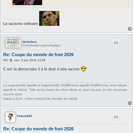
Le racisme ordinaire
dantaface
Commissaire psychologique
Re: Coupe du monde de foot 2026
M
#87
ven. 5 juin 2026 13:09
e
s
C est la democratie il a le droit d etre raciste
s
a
g
e
La magnanimité appelle la magnanimité, l'indifférence appelle l'indifférence, et le mépris
appelle le mépris. Telle est la charte des êtres libres et, pour ma part, je n'en reconnais
aucune autre
habas a écrit : crève connard de roumain de merde
Fafane666
Re: Coupe du monde de foot 2026