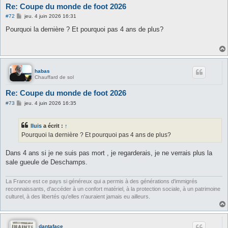
Re: Coupe du monde de foot 2026
M
#72
jeu. 4 juin 2026 16:31
e
s
Pourquoi la dernière ? Et pourquoi pas 4 ans de plus?
s
a
g
e
habas
Chauffard de sol
Re: Coupe du monde de foot 2026
M
#73
jeu. 4 juin 2026 16:35
e
s
s
lluis
a écrit :
↑
a
g
Pourquoi la dernière ? Et pourquoi pas 4 ans de plus?
e
Dans 4 ans si je ne suis pas mort , je regarderais, je ne verrais plus la
sale gueule de Deschamps.
La France est ce pays si généreux qui a permis à des générations d'immigrés
reconnaissants, d'accéder à un confort matériel, à la protection sociale, à un patrimoine
culturel, à des libertés qu'elles n'auraient jamais eu ailleurs.
dantaface