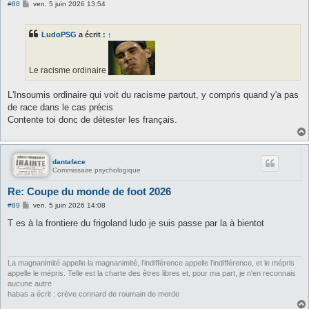
M
#88
ven. 5 juin 2026 13:54
e
s
s
LudoPSG
a écrit :
↑
a
g
e
Le racisme ordinaire
L'Insoumis ordinaire qui voit du racisme partout, y compris quand y'a pas
de race dans le cas précis
Contente toi donc de détester les français.
dantaface
Commissaire psychologique
Re: Coupe du monde de foot 2026
M
#89
ven. 5 juin 2026 14:08
e
s
T es à la frontiere du frigoland ludo je suis passe par la à bientot
s
a
g
e
La magnanimité appelle la magnanimité, l'indifférence appelle l'indifférence, et le mépris
appelle le mépris. Telle est la charte des êtres libres et, pour ma part, je n'en reconnais
aucune autre
habas a écrit : crève connard de roumain de merde