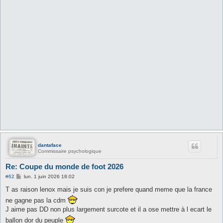
dantaface
Commissaire psychologique
Re: Coupe du monde de foot 2026
M
#62
lun. 1 juin 2026 18:02
e
s
T as raison lenox mais je suis con je prefere quand meme que la france
s
ne gagne pas la cdm
a
g
J aime pas DD non plus largement surcote et il a ose mettre à l ecart le
e
ballon dor du peuple