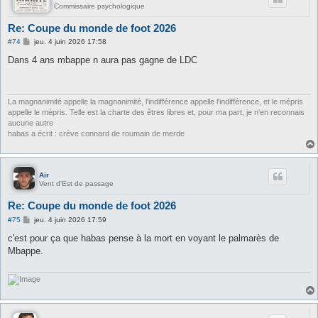
Commissaire psychologique
Re: Coupe du monde de foot 2026
M
#74
jeu. 4 juin 2026 17:58
e
s
Dans 4 ans mbappe n aura pas gagne de LDC
s
a
g
e
La magnanimité appelle la magnanimité, l'indifférence appelle l'indifférence, et le mépris
appelle le mépris. Telle est la charte des êtres libres et, pour ma part, je n'en reconnais
aucune autre
habas a écrit : crève connard de roumain de merde
Air
Vent d'Est de passage
Re: Coupe du monde de foot 2026
M
#75
jeu. 4 juin 2026 17:59
e
s
c'est pour ça que habas pense à la mort en voyant le palmarès de
s
Mbappe.
a
g
e