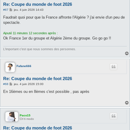
Re: Coupe du monde de foot 2026
M
#67
jeu. 4 juin 2026 14:43
e
s
Faudrait quoi pour que la France affronte l'Algérie ? j'ai envie d'un peu de
s
spectacle.
a
g
e
Ajouté 11 minutes 12 secondes après :
Ok France 1er du groupe et Algérie 2ème du groupe. Go go go !!
L'important c'est que nous sommes des personnes.
Fafane666
Re: Coupe du monde de foot 2026
M
#68
jeu. 4 juin 2026 15:00
e
s
En 16èmes ou en 8èmes c'est possible , pas après
s
a
g
e
Paco15
Ch'ti modo
Re: Coupe du monde de foot 2026