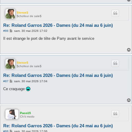
e
$lenox$
$chofeur de sale$
Re: Roland Garros 2026 - Dames (du 24 mai au 6 juin)
M
#86
sam. 30 mai 2026 17:02
e
s
Il est étrange le port de tête de Parry avant le service
s
a
g
e
$lenox$
$chofeur de sale$
Re: Roland Garros 2026 - Dames (du 24 mai au 6 juin)
M
#87
sam. 30 mai 2026 17:04
e
s
Ce craquage
s
a
g
e
Paco15
Ch'ti modo
Re: Roland Garros 2026 - Dames (du 24 mai au 6 juin)
M
#88
sam. 30 mai 2026 17:06