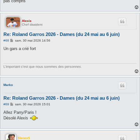
pas compris
a
g
e
Alexis
Chef dissident
Re: Roland Garros 2026 - Dames (du 24 mai au 6 juin)
M
#68
sam. 30 mai 2026 14:56
e
s
Un gars a crié fort
s
a
g
e
L'important c'est que nous sommes des personnes.
Marko
Re: Roland Garros 2026 - Dames (du 24 mai au 6 juin)
M
#69
sam. 30 mai 2026 15:01
e
s
Allez Parry/Paris !
s
Désolé Alexis
a
g
e
$lenox$