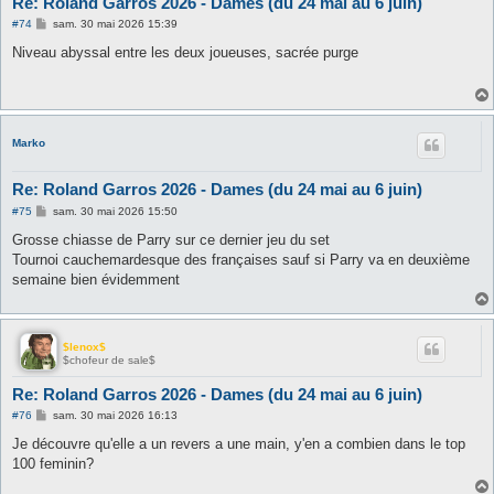
Re: Roland Garros 2026 - Dames (du 24 mai au 6 juin)
M
#74
sam. 30 mai 2026 15:39
e
s
Niveau abyssal entre les deux joueuses, sacrée purge
s
a
g
e
Marko
Re: Roland Garros 2026 - Dames (du 24 mai au 6 juin)
M
#75
sam. 30 mai 2026 15:50
e
s
Grosse chiasse de Parry sur ce dernier jeu du set
s
Tournoi cauchemardesque des françaises sauf si Parry va en deuxième
a
g
semaine bien évidemment
e
$lenox$
$chofeur de sale$
Re: Roland Garros 2026 - Dames (du 24 mai au 6 juin)
M
#76
sam. 30 mai 2026 16:13
e
s
Je découvre qu'elle a un revers a une main, y'en a combien dans le top
s
100 feminin?
a
g
e