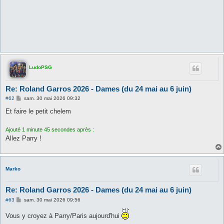
LudoPSG
Re: Roland Garros 2026 - Dames (du 24 mai au 6 juin)
M
#62
sam. 30 mai 2026 09:32
e
s
Et faire le petit chelem
s
a
g
Ajouté 1 minute 45 secondes après :
e
Allez Parry !
Marko
Re: Roland Garros 2026 - Dames (du 24 mai au 6 juin)
M
#63
sam. 30 mai 2026 09:56
e
s
Vous y croyez à Parry/Paris aujourd'hui
s
a