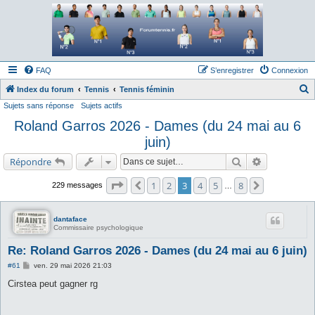
Forum tennis
Le forum des passionnés de tennis
FAQ
S’enregistrer
Connexion
Index du forum
Tennis
Tennis féminin
Sujets sans réponse
Sujets actifs
e
Roland Garros 2026 - Dames (du 24 mai au 6
c
juin)
h
e
Rechercher
Recherche a
Répondre
r
Page
3
sur
8
1
2
3
4
5
8
Précédente
Suivante
229 messages
…
c
h
dantaface
e
Commissaire psychologique
r
Re: Roland Garros 2026 - Dames (du 24 mai au 6 juin)
M
#61
ven. 29 mai 2026 21:03
e
s
Cirstea peut gagner rg
s
a
g