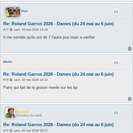
lluis
Re: Roland Garros 2026 - Dames (du 24 mai au 6 juin)
M
#77
sam. 30 mai 2026 16:18
e
s
Il me semble qu'ils ont dit 7 l'autre jour mais a verifier
s
a
g
e
Marko
Re: Roland Garros 2026 - Dames (du 24 mai au 6 juin)
M
#78
sam. 30 mai 2026 16:19
e
s
Parry qui fait de la grosse merde sur les bp
s
a
g
e
$lenox$
$chofeur de sale$
Re: Roland Garros 2026 - Dames (du 24 mai au 6 juin)
M
#79
sam. 30 mai 2026 16:27