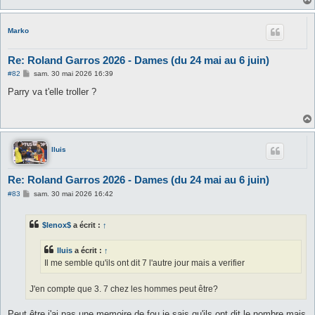
e
Marko
Re: Roland Garros 2026 - Dames (du 24 mai au 6 juin)
M
#82
sam. 30 mai 2026 16:39
e
s
Parry va t'elle troller ?
s
a
g
e
lluis
Re: Roland Garros 2026 - Dames (du 24 mai au 6 juin)
M
#83
sam. 30 mai 2026 16:42
e
s
s
$lenox$
a écrit :
↑
a
g
e
lluis
a écrit :
↑
Il me semble qu'ils ont dit 7 l'autre jour mais a verifier
J'en compte que 3. 7 chez les hommes peut être?
Peut être j'ai pas une memoire de fou je sais qu'ils ont dit le nombre mais