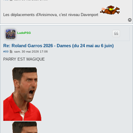
e
s
s
a
Les déplacements d'Anisimova, c'est niveau Davenport
g
e
LudoPSG
Re: Roland Garros 2026 - Dames (du 24 mai au 6 juin)
M
#89
sam. 30 mai 2026 17:06
e
s
PARRY EST MAGIQUE
s
a
g
e