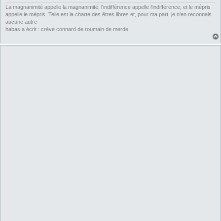
e
La magnanimité appelle la magnanimité, l'indifférence appelle l'indifférence, et le mépris
appelle le mépris. Telle est la charte des êtres libres et, pour ma part, je n'en reconnais
aucune autre
habas a écrit : crève connard de roumain de merde