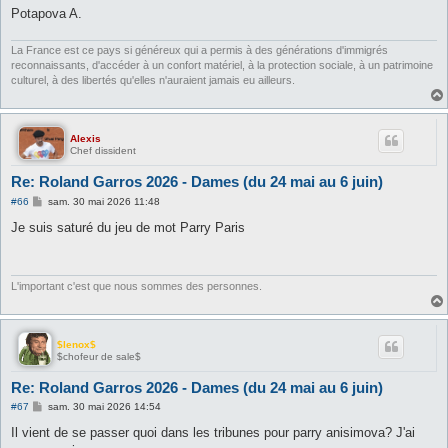
Potapova A.
La France est ce pays si généreux qui a permis à des générations d'immigrés
reconnaissants, d'accéder à un confort matériel, à la protection sociale, à un patrimoine
culturel, à des libertés qu'elles n'auraient jamais eu ailleurs.
Alexis
Chef dissident
Re: Roland Garros 2026 - Dames (du 24 mai au 6 juin)
M
#66
sam. 30 mai 2026 11:48
e
s
Je suis saturé du jeu de mot Parry Paris
s
a
g
e
L'important c'est que nous sommes des personnes.
$lenox$
$chofeur de sale$
Re: Roland Garros 2026 - Dames (du 24 mai au 6 juin)
M
#67
sam. 30 mai 2026 14:54
e
s
Il vient de se passer quoi dans les tribunes pour parry anisimova? J'ai
s