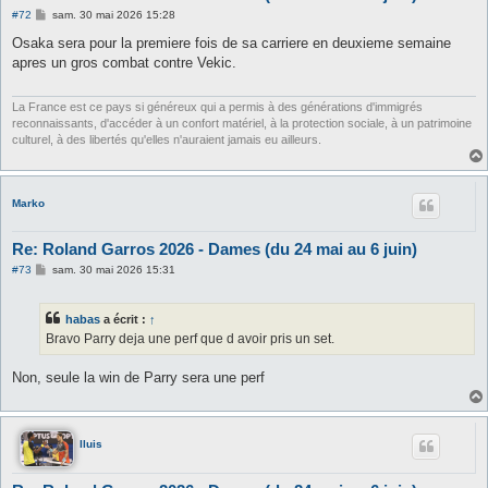
M
#72
sam. 30 mai 2026 15:28
e
s
Osaka sera pour la premiere fois de sa carriere en deuxieme semaine
s
apres un gros combat contre Vekic.
a
g
e
La France est ce pays si généreux qui a permis à des générations d'immigrés
reconnaissants, d'accéder à un confort matériel, à la protection sociale, à un patrimoine
culturel, à des libertés qu'elles n'auraient jamais eu ailleurs.
Marko
Re: Roland Garros 2026 - Dames (du 24 mai au 6 juin)
M
#73
sam. 30 mai 2026 15:31
e
s
s
habas
a écrit :
↑
a
g
Bravo Parry deja une perf que d avoir pris un set.
e
Non, seule la win de Parry sera une perf
lluis