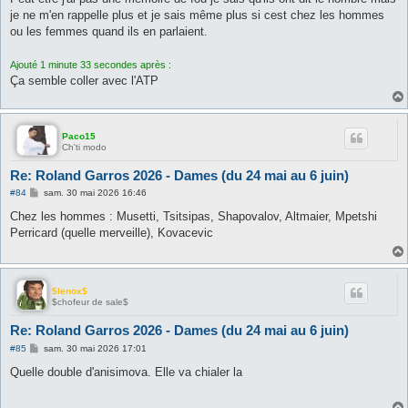
je ne m'en rappelle plus et je sais même plus si cest chez les hommes
ou les femmes quand ils en parlaient.
Ajouté 1 minute 33 secondes après :
Ça semble coller avec l'ATP
Paco15
Ch'ti modo
Re: Roland Garros 2026 - Dames (du 24 mai au 6 juin)
M
#84
sam. 30 mai 2026 16:46
e
s
Chez les hommes : Musetti, Tsitsipas, Shapovalov, Altmaier, Mpetshi
s
Perricard (quelle merveille), Kovacevic
a
g
e
$lenox$
$chofeur de sale$
Re: Roland Garros 2026 - Dames (du 24 mai au 6 juin)
M
#85
sam. 30 mai 2026 17:01
e
s
Quelle double d'anisimova. Elle va chialer la
s
a
g