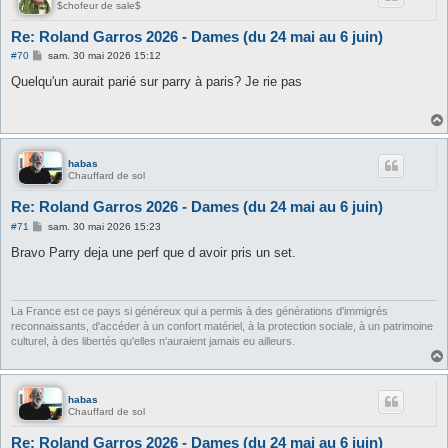
$chofeur de sale$
Re: Roland Garros 2026 - Dames (du 24 mai au 6 juin)
M
#70
sam. 30 mai 2026 15:12
e
s
Quelqu'un aurait parié sur parry à paris? Je rie pas
s
a
g
e
habas
Chauffard de sol
Re: Roland Garros 2026 - Dames (du 24 mai au 6 juin)
M
#71
sam. 30 mai 2026 15:23
e
s
Bravo Parry deja une perf que d avoir pris un set.
s
a
g
e
La France est ce pays si généreux qui a permis à des générations d'immigrés
reconnaissants, d'accéder à un confort matériel, à la protection sociale, à un patrimoine
culturel, à des libertés qu'elles n'auraient jamais eu ailleurs.
habas
Chauffard de sol
Re: Roland Garros 2026 - Dames (du 24 mai au 6 juin)