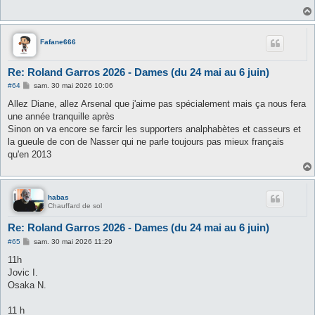
g
e
Fafane666
Re: Roland Garros 2026 - Dames (du 24 mai au 6 juin)
M
#64
sam. 30 mai 2026 10:06
e
s
Allez Diane, allez Arsenal que j'aime pas spécialement mais ça nous fera
s
une année tranquille après
a
g
Sinon on va encore se farcir les supporters analphabètes et casseurs et
e
la gueule de con de Nasser qui ne parle toujours pas mieux français
qu'en 2013
habas
Chauffard de sol
Re: Roland Garros 2026 - Dames (du 24 mai au 6 juin)
M
#65
sam. 30 mai 2026 11:29
e
s
11h
s
Jovic I.
a
g
Osaka N.
e
11 h