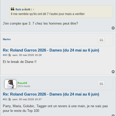
e
s
s
lluis
a écrit :
↑
a
g
Il me semble qu'ils ont dit 7 l'autre jour mais a verifier
e
J'en compte que 3. 7 chez les hommes peut être?
Marko
Re: Roland Garros 2026 - Dames (du 24 mai au 6 juin)
M
#80
sam. 30 mai 2026 16:28
e
s
Et le break de Diane !!
s
a
g
e
Paco15
Ch'ti modo
Re: Roland Garros 2026 - Dames (du 24 mai au 6 juin)
M
#81
sam. 30 mai 2026 16:37
e
s
Parry, Maria, Golubic, Tagger ont un revers à une main, je ne sais pas
s
pour le reste du Top 100
a
g