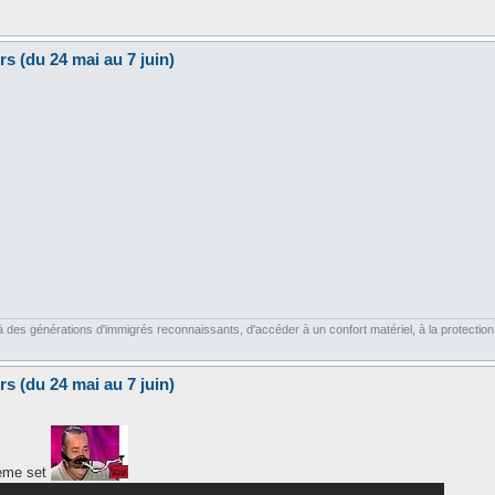
s (du 24 mai au 7 juin)
es générations d'immigrés reconnaissants, d'accéder à un confort matériel, à la protection soc
s (du 24 mai au 7 juin)
 ème set