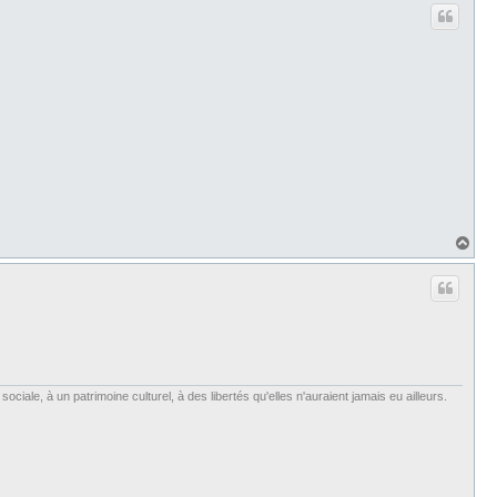
u
t
H
a
u
t
iale, à un patrimoine culturel, à des libertés qu'elles n'auraient jamais eu ailleurs.