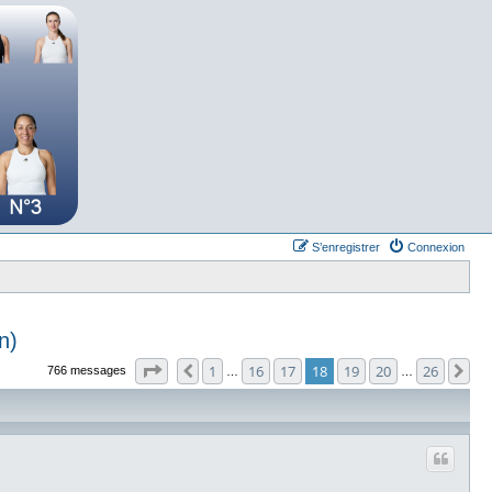
S’enregistrer
Connexion
n)
Page
18
sur
26
1
16
17
18
19
20
26
Précédente
Su
766 messages
…
…