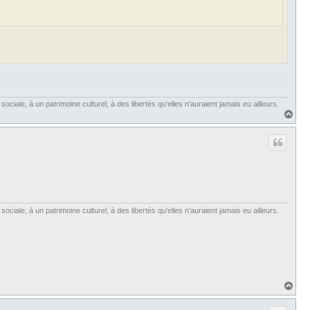
iale, à un patrimoine culturel, à des libertés qu'elles n'auraient jamais eu ailleurs.
H
a
u
t
iale, à un patrimoine culturel, à des libertés qu'elles n'auraient jamais eu ailleurs.
H
a
u