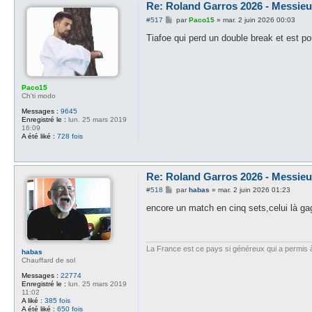
Re: Roland Garros 2026 - Messieur
M
#517
par
Paco15
»
mar. 2 juin 2026 00:03
e
s
Tiafoe qui perd un double break et est 
s
a
g
e
Paco15
Ch'ti modo
Messages :
9645
Enregistré le :
lun. 25 mars 2019
16:09
A été liké :
728 fois
Re: Roland Garros 2026 - Messieur
M
#518
par
habas
»
mar. 2 juin 2026 01:23
e
s
encore un match en cinq sets,celui là ga
s
a
g
e
La France est ce pays si généreux qui a permis à d
habas
Chauffard de sol
Messages :
22774
Enregistré le :
lun. 25 mars 2019
11:02
A liké :
385 fois
A été liké :
650 fois