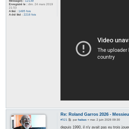
Messages :
12139
Enregistré le :
dim. 24 mars 2019
21:53
A liké :
1495 fois
A été liké :
2216 fois
Re: Roland Garros 2026 - Messieur
M
#521
par
habas
»
mar. 2 juin 2026 09:30
e
s
depuis 1990, il n'y avait pas eu trois jo