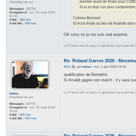
premier quart de finale pour C
Chauffard de sol
Si tu es trop con pour comprendre
Messages :
22774
Enregistré le :
lun. 25 mars 2019
11:02
Calmos Bernard
A liké :
385 fois
Et écris finale au lieu de finaliste dan
A été liké :
650 fois
OK sorry sir je me suis mal exprimé.
La France est ce pays si généreux qui a permis à d
Re: Roland Garros 2026 - Messieur
M
#514
par
habas
»
lun. 1 juin 2026 19:18
e
s
qualification de Berrettini.
s
Si Arnaldi gagne son match , il y aura su
a
g
e
La France est ce pays si généreux qui a permis à d
habas
Chauffard de sol
Messages :
22774
Enregistré le :
lun. 25 mars 2019
11:02
A liké :
385 fois
A été liké :
650 fois
Re: Roland Garros 2026 - Messieur