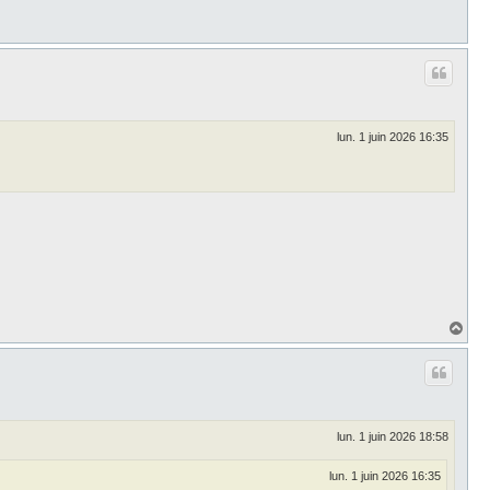
lun. 1 juin 2026 16:35
H
a
u
t
lun. 1 juin 2026 18:58
lun. 1 juin 2026 16:35