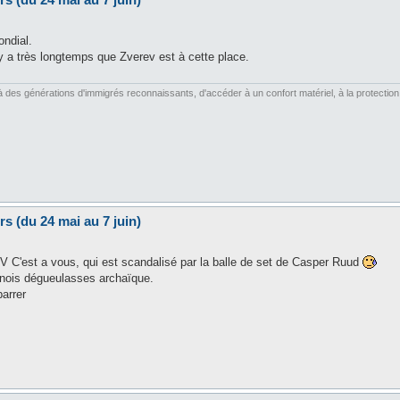
ondial.
 y a très longtemps que Zverev est à cette place.
es générations d'immigrés reconnaissants, d'accéder à un confort matériel, à la protection soc
s (du 24 mai au 7 juin)
V C'est a vous, qui est scandalisé par la balle de set de Casper Ruud
urnois dégueulasses archaïque.
barrer