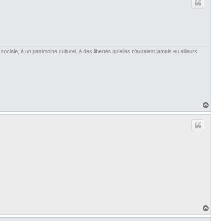
t
iale, à un patrimoine culturel, à des libertés qu'elles n'auraient jamais eu ailleurs.
H
a
u
t
H
a