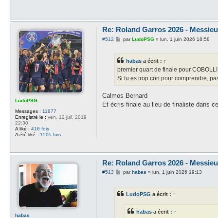
Re: Roland Garros 2026 - Messieur
M
#512
par
LudoPSG
»
lun. 1 juin 2026 18:58
e
s
s
habas
a écrit :
↑
a
g
premier quart de finale pour COBO
e
Si tu es trop con pour comprendre, pa
Calmos Bernard
LudoPSG
Et écris finale au lieu de finaliste dans c
Messages :
11877
Enregistré le :
ven. 12 juil. 2019
22:30
A liké :
416 fois
A été liké :
1505 fois
Re: Roland Garros 2026 - Messieur
M
#513
par
habas
»
lun. 1 juin 2026 19:13
e
s
s
LudoPSG
a écrit :
↑
a
g
e
habas
a écrit :
↑
habas