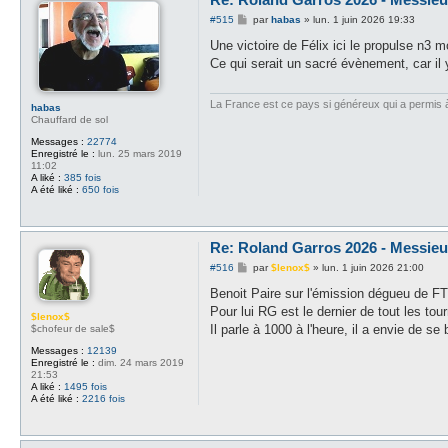
M
#515
par
habas
»
lun. 1 juin 2026 19:33
e
s
Une victoire de Félix ici le propulse n3 m
s
Ce qui serait un sacré évènement, car il
a
g
e
La France est ce pays si généreux qui a permis à d
habas
Chauffard de sol
Messages :
22774
Enregistré le :
lun. 25 mars 2019
11:02
A liké :
385 fois
A été liké :
650 fois
Re: Roland Garros 2026 - Messieur
M
#516
par
$lenox$
»
lun. 1 juin 2026 21:00
e
s
Benoit Paire sur l'émission dégueu de FT
s
Pour lui RG est le dernier de tout les to
a
$lenox$
g
Il parle à 1000 à l'heure, il a envie de se 
$chofeur de sale$
e
Messages :
12139
Enregistré le :
dim. 24 mars 2019
21:53
A liké :
1495 fois
A été liké :
2216 fois