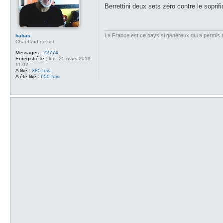
s
Berrettini deux sets zéro contre le sopri
s
a
g
e
La France est ce pays si généreux qui a permis à d
habas
Chauffard de sol
Messages :
22774
Enregistré le :
lun. 25 mars 2019
11:02
A liké :
385 fois
A été liké :
650 fois