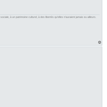
iale, à un patrimoine culturel, à des libertés qu'elles n'auraient jamais eu ailleurs.
H
a
u
t