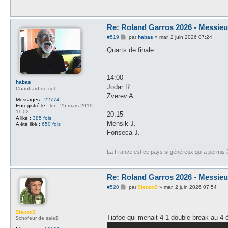
Re: Roland Garros 2026 - Messieur
M
#519
par
habas
»
mar. 2 juin 2026 07:24
e
s
Quarts de finale.
s
a
g
e
14:00
habas
Jodar R.
Chauffard de sol
Zverev A.
Messages :
22774
Enregistré le :
lun. 25 mars 2019
11:02
20:15
A liké :
385 fois
Mensik J.
A été liké :
650 fois
Fonseca J.
La France est ce pays si généreux qui a permis à d
Re: Roland Garros 2026 - Messieur
M
#520
par
$lenox$
»
mar. 2 juin 2026 07:54
e
s
s
a
$lenox$
Tiafoe qui menait 4-1 double break au 4
g
$chofeur de sale$
e