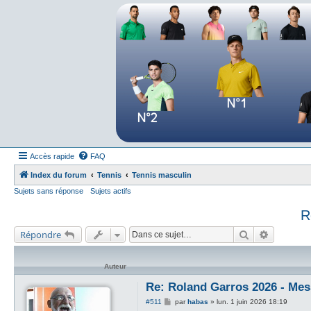
Forum tennis
Le forum des passionnés de tennis
Accès rapide
FAQ
Index du forum
Tennis
Tennis masculin
Sujets sans réponse
Sujets actifs
R
Rechercher
Recherch
Répondre
Auteur
Re: Roland Garros 2026 - Mess
M
#511
par
habas
»
lun. 1 juin 2026 18:19
e