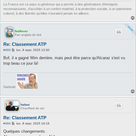
e
La France est ce pays si généreux qui a permis à des générations d'immigrés
reconnaissants, d'accéder à un confort matériel, à la protection sociale, à un patrimoine
culturel, à des libertés qu'elles n'auraient jamais eu ailleurs.
fed4ever
Fan anglais de fed
Re: Classement ATP
M
#493
lun. 8 sept. 2025 13:30
e
s
Bof, il a gagné Wim derrière, mais peut être parce qu'Alcaraz s'est vu
s
trop beau ce jour là!
a
g
e
Nadoule
habas
Chauffard de sol
Re: Classement ATP
M
#494
lun. 8 sept. 2025 16:16
e
s
Quelques changements .
s