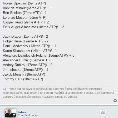
Novak Djokovic (5ème ATP)
Alex de Minaur (6ème ATP)/ + 1
Ben Shelton (7ème ATP)/ - 1
Lorenzo Musetti (8ème ATP)
Casper Ruud (9ème ATP)/ + 2
Félix Auger-Aliassime (10ème ATP)/ + 2
Jack Draper (11ème ATP)/ - 2
Holger Rune (12ème ATP)/ - 2
Daniil Medvedev (13ème ATP)/ + 1
Karen Khachanov (14ème ATP)/ - 1
Alejandro Davidovich-Fokina (15ème ATP)/ + 3
Alexander Bublik (16ème ATP)
Andrey Rublev (17ème ATP)/ - 2
Jiri Lehecka (18ème ATP)/ - 1
Jakub Mensik (19ème ATP)
Tommy Paul (18ème ATP)
La France est ce pays si généreux qui a permis à des générations d'immigrés
reconnaissants, d'accéder à un confort matériel, à la protection sociale, à un patrimoine
culturel, à des libertés qu'elles n'auraient jamais eu ailleurs.
habas
Chauffard de sol