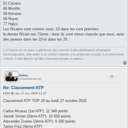
61 Cazaux.
66 Monfils.
68 Atmane.
69 Royer.
77 Halys.
Les Ricains sont comme nous, 13 dans les cent premiers.
le dernier Ricain est 71ème , donc ils sont mieux classés que nous, avec
des joueurs dans les 10 et dans les 20.
La France est ce pays si généreux qui a permis à des générations d'immigrés
reconnaissants, d'accéder à un confort matériel, à la protection sociale, à un patrimoine
culturel, à des libertés qu'elles n'auraient jamais eu ailleurs.
habas
Chauffard de sol
Re: Classement ATP
M
#498
lun. 27 oct. 2025 12:27
e
s
Classement ATP TOP 20 au lundi 27 octobre 2025
s
a
g
Carlos Alcaraz (1er ATP). 11 340 points
e
Jannik Sinner (2ème ATP). 10 500 points
Alexander Zverev (3ème ATP). 6 160 points
Taylor Fritz (4ème ATP)