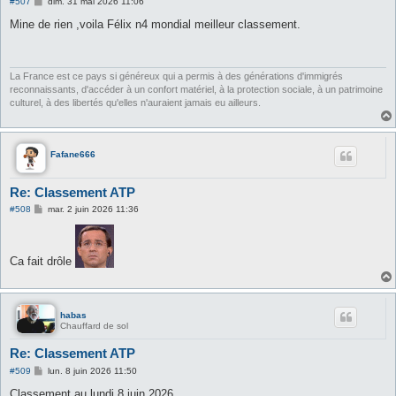
M
#507
dim. 31 mai 2026 11:06
e
s
Mine de rien ,voila Félix n4 mondial meilleur classement.
s
a
g
e
La France est ce pays si généreux qui a permis à des générations d'immigrés
reconnaissants, d'accéder à un confort matériel, à la protection sociale, à un patrimoine
culturel, à des libertés qu'elles n'auraient jamais eu ailleurs.
Fafane666
Re: Classement ATP
M
#508
mar. 2 juin 2026 11:36
e
s
s
a
Ca fait drôle
g
e
habas
Chauffard de sol
Re: Classement ATP
M
#509
lun. 8 juin 2026 11:50
e
s
Classement au lundi 8 juin 2026