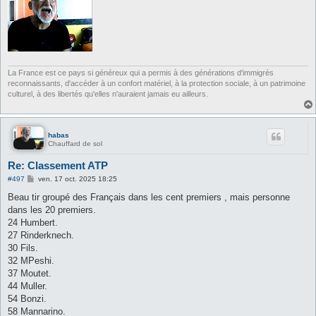
La France est ce pays si généreux qui a permis à des générations d'immigrés
reconnaissants, d'accéder à un confort matériel, à la protection sociale, à un patrimoine
culturel, à des libertés qu'elles n'auraient jamais eu ailleurs.
habas
Chauffard de sol
Re: Classement ATP
M
#497
ven. 17 oct. 2025 18:25
e
s
Beau tir groupé des Français dans les cent premiers , mais personne
s
dans les 20 premiers.
a
g
24 Humbert.
e
27 Rinderknech.
30 Fils.
32 MPeshi.
37 Moutet.
44 Muller.
54 Bonzi.
58 Mannarino.