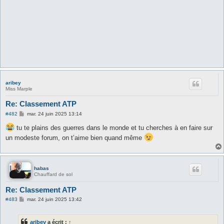
aribey
Miss Marple
Re: Classement ATP
M
#482
mar. 24 juin 2025 13:14
e
s
tu te plains des guerres dans le monde et tu cherches à en faire sur
s
un modeste forum, on t’aime bien quand même
a
g
e
habas
Chauffard de sol
Re: Classement ATP
M
#483
mar. 24 juin 2025 13:42
e
s
s
aribey
a écrit :
↑
a