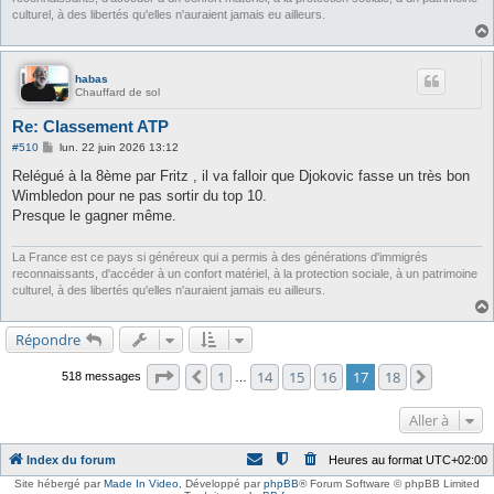
culturel, à des libertés qu'elles n'auraient jamais eu ailleurs.
habas
Chauffard de sol
Re: Classement ATP
M
#510
lun. 22 juin 2026 13:12
e
s
Relégué à la 8ème par Fritz , il va falloir que Djokovic fasse un très bon
s
Wimbledon pour ne pas sortir du top 10.
a
g
Presque le gagner même.
e
La France est ce pays si généreux qui a permis à des générations d'immigrés
reconnaissants, d'accéder à un confort matériel, à la protection sociale, à un patrimoine
culturel, à des libertés qu'elles n'auraient jamais eu ailleurs.
Répondre
Page
17
sur
18
1
14
15
16
17
18
Précédente
Suivante
518 messages
…
Aller à
Index du forum
Heures au format
UTC+02:00
Site hébergé par
Made In Video
,
Développé par
phpBB
® Forum Software © phpBB Limited