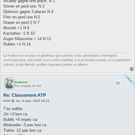
Alcaraz gagne une place. N 1
a
g
Sinner en perd une. N 2
e
Djokovic gagne 3 places N 4
Fritz en perd une N 5
Draper en perd 2 N 7
Musetti +1 N 9
Kachahov -1 N 10
Auger Alliassime + 14 N 13
Rublev +1 N 14
La France est ce pays si généreux qui a permis à des générations d'immigrés
reconnaissants, d'accéder à un confort matériel, à la protection sociale, à un patrimoine
culturel, à des libertés qu'elles n'auraient jamais eu ailleurs.
fed4ever
Fan anglais de fed
Re: Classement ATP
M
#495
lun. 8 sept. 2025 16:23
e
s
T'as oublie:
s
Jiri +3 bon ca
a
g
Bublik +5 impec ca
e
Medvedev -5 pas bon ca
Tiafoe -12 pas bon ca