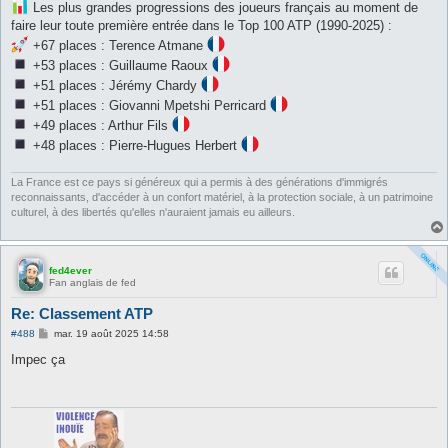
s
Les plus grandes progressions des joueurs français au moment de
s
faire leur toute première entrée dans le Top 100 ATP (1990-2025) :
a
g
+67 places : Terence Atmane
e
+53 places : Guillaume Raoux
+51 places : Jérémy Chardy
+51 places : Giovanni Mpetshi Perricard
+49 places : Arthur Fils
+48 places : Pierre-Hugues Herbert
La France est ce pays si généreux qui a permis à des générations d'immigrés
reconnaissants, d'accéder à un confort matériel, à la protection sociale, à un patrimoine
culturel, à des libertés qu'elles n'auraient jamais eu ailleurs.
fed4ever
Fan anglais de fed
Re: Classement ATP
M
#488
mar. 19 août 2025 14:58
e
s
Impec ça
s
a
g
e