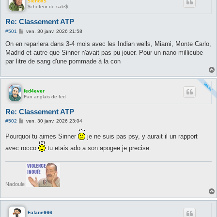
$lenox$
$chofeur de sale$
Re: Classement ATP
M
#501
ven. 30 janv. 2026 21:58
e
s
On en reparlera dans 3-4 mois avec les Indian wells, Miami, Monte Carlo,
s
Madrid et autre que Sinner n'avait pas pu jouer. Pour un nano millicube
a
g
par litre de sang d'une pommade à la con
e
fed4ever
Fan anglais de fed
Re: Classement ATP
M
#502
ven. 30 janv. 2026 23:04
e
s
Pourquoi tu aimes Sinner
je ne suis pas psy, y aurait il un rapport
s
a
avec rocco
tu etais ado a son apogee je precise.
g
e
Nadoule
Fafane666