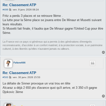
Re: Classement ATP
M
#499
ven. 9 janv. 2026 08:24
e
s
Fritz a perdu 3 places et se retrouve 9ème .
s
La lutte pour la 5ème place se jouera entre De Minaur et Musetti suivant
a
g
leurs résultats.
e
Si Musetti fait finale, il faudra que De Minaur gagne l'United Cup pour être
5ème.
La France est ce pays si généreux qui a permis à des générations d'immigrés
reconnaissants, d'accéder à un confort matériel, à la protection sociale, à un patrimoine
culturel, à des libertés qu'elles n'auraient jamais eu ailleurs.
Fafane666
Re: Classement ATP
M
#500
ven. 30 janv. 2026 15:53
e
s
La défaite de Sinner provoque un vrai trou en tête
s
Alcaraz a déjà 2 650 pts d'avance quoi qu'il arrive, et 3 350 s'il gagne
a
g
Djokovic 3ème
e