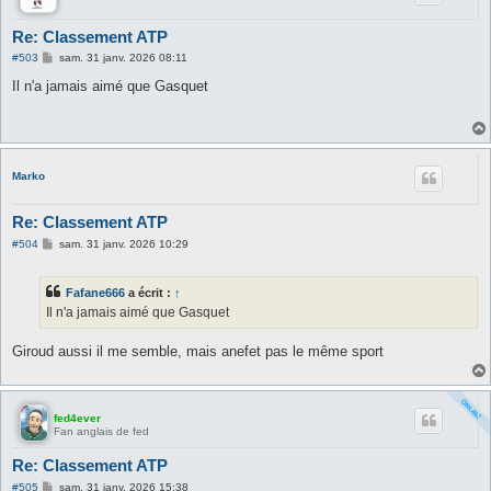
Re: Classement ATP
M
#503
sam. 31 janv. 2026 08:11
e
s
Il n'a jamais aimé que Gasquet
s
a
g
e
Marko
Re: Classement ATP
M
#504
sam. 31 janv. 2026 10:29
e
s
s
Fafane666
a écrit :
↑
a
g
Il n'a jamais aimé que Gasquet
e
Giroud aussi il me semble, mais anefet pas le même sport
fed4ever
Fan anglais de fed
Re: Classement ATP
M
#505
sam. 31 janv. 2026 15:38