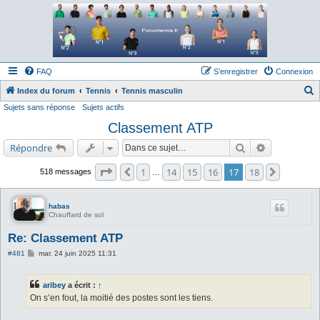
Forum tennis
Le forum des passionnés de tennis
FAQ
S’enregistrer
Connexion
Index du forum
Tennis
Tennis masculin
Sujets sans réponse
Sujets actifs
e
Classement ATP
c
h
Rechercher
Recherche a
Répondre
e
Page
17
sur
18
1
14
15
16
17
18
Précédente
Suivante
518 messages
…
r
c
habas
h
Chauffard de sol
e
Re: Classement ATP
r
M
#481
mar. 24 juin 2025 11:31
e
s
s
aribey
a écrit :
↑
a
g
On s’en fout, la moitié des postes sont les tiens.
e