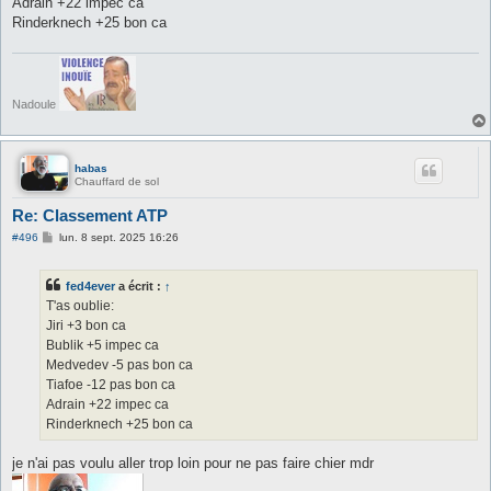
Adrain +22 impec ca
Rinderknech +25 bon ca
Nadoule
habas
Chauffard de sol
Re: Classement ATP
M
#496
lun. 8 sept. 2025 16:26
e
s
s
fed4ever
a écrit :
↑
a
g
T'as oublie:
e
Jiri +3 bon ca
Bublik +5 impec ca
Medvedev -5 pas bon ca
Tiafoe -12 pas bon ca
Adrain +22 impec ca
Rinderknech +25 bon ca
je n'ai pas voulu aller trop loin pour ne pas faire chier mdr