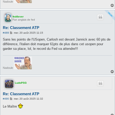
Nadoule
fed4ever
Fan anglais de fed
Re: Classement ATP
M
#489
mer. 20 août 2025 11:15
e
s
Sans les points de l'USopen, Carlosh est devant Jannick avec 60 pts de
s
différence, l'italien doit marquer 61pts de plus dans cet usopen pour
a
g
garder sa place, lol, le record du Fed va attendre!!!
e
Nadoule
LudoPSG
Re: Classement ATP
M
#490
mer. 20 août 2025 11:32
e
s
Le Maître
s
a
g