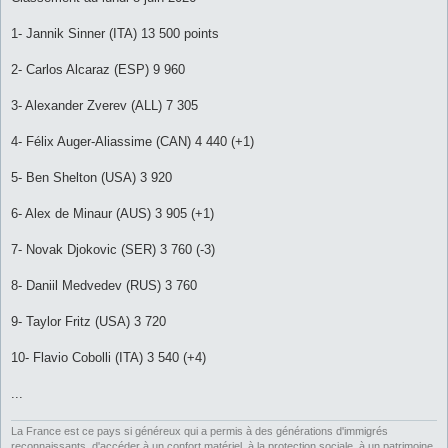
s
a
g
1- Jannik Sinner (ITA) 13 500 points
e
2- Carlos Alcaraz (ESP) 9 960
3- Alexander Zverev (ALL) 7 305
4- Félix Auger-Aliassime (CAN) 4 440 (+1)
5- Ben Shelton (USA) 3 920
6- Alex de Minaur (AUS) 3 905 (+1)
7- Novak Djokovic (SER) 3 760 (-3)
8- Daniil Medvedev (RUS) 3 760
9- Taylor Fritz (USA) 3 720
10- Flavio Cobolli (ITA) 3 540 (+4)
...
La France est ce pays si généreux qui a permis à des générations d'immigrés
reconnaissants, d'accéder à un confort matériel, à la protection sociale, à un patrimoine