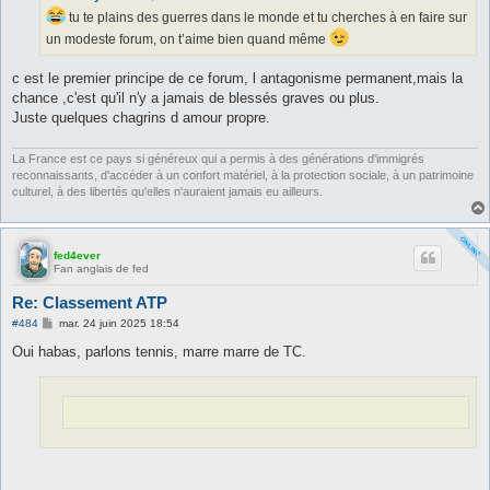
g
tu te plains des guerres dans le monde et tu cherches à en faire sur
e
un modeste forum, on t’aime bien quand même
c est le premier principe de ce forum, l antagonisme permanent,mais la
chance ,c'est qu'il n'y a jamais de blessés graves ou plus.
Juste quelques chagrins d amour propre.
La France est ce pays si généreux qui a permis à des générations d'immigrés
reconnaissants, d'accéder à un confort matériel, à la protection sociale, à un patrimoine
culturel, à des libertés qu'elles n'auraient jamais eu ailleurs.
fed4ever
Fan anglais de fed
Re: Classement ATP
M
#484
mar. 24 juin 2025 18:54
e
s
Oui habas, parlons tennis, marre marre de TC.
s
a
g
e