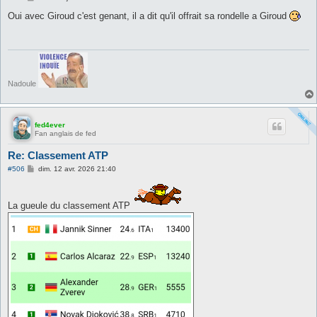
e
s
Oui avec Giroud c'est genant, il a dit qu'il offrait sa rondelle a Giroud
s
a
g
e
Nadoule
fed4ever
Fan anglais de fed
Re: Classement ATP
M
#506
dim. 12 avr. 2026 21:40
e
s
s
a
La gueule du classement ATP
g
e