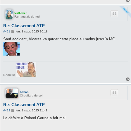
e
fed4ever
Fan anglais de fed
Re: Classement ATP
M
#491
lun. 8 sept. 2025 10:18
e
s
Sauf accident, Alcaraz va garder cette place au moins jusqu'a MC
s
a
g
e
Nadoule
habas
Chauffard de sol
Re: Classement ATP
M
#492
lun. 8 sept. 2025 11:43
e
s
La défaite à Roland Garros a fait mal.
s
a
g