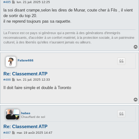
M
#485
lun. 21 juil. 2025 12:25
e
s
la soi disant crampe,selon les dires de Munar, coute cher à Fils , il vient
s
de sortir du top 20.
a
g
il ne reprend toujours pas sa raquette.
e
La France est ce pays si généreux qui a permis à des générations d'immigrés
reconnaissants, d'accéder à un confort matériel, à la protection sociale, à un patrimoine
culturel, à des libertés qu'elles n'auraient jamais eu ailleurs.
Fafane666
Re: Classement ATP
M
#486
lun. 21 juil. 2025 12:33
e
s
Il doit faire simple et double à Toronto
s
a
g
e
habas
Chauffard de sol
Re: Classement ATP
M
#487
mar. 19 août 2025 14:47
e