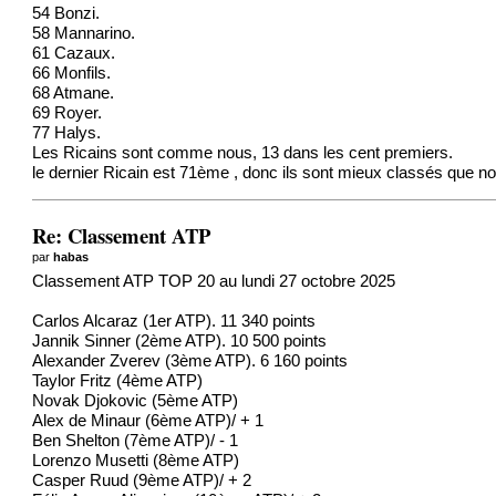
54 Bonzi.
58 Mannarino.
61 Cazaux.
66 Monfils.
68 Atmane.
69 Royer.
77 Halys.
Les Ricains sont comme nous, 13 dans les cent premiers.
le dernier Ricain est 71ème , donc ils sont mieux classés que n
Re: Classement ATP
par
habas
Classement ATP TOP 20 au lundi 27 octobre 2025
Carlos Alcaraz (1er ATP). 11 340 points
Jannik Sinner (2ème ATP). 10 500 points
Alexander Zverev (3ème ATP). 6 160 points
Taylor Fritz (4ème ATP)
Novak Djokovic (5ème ATP)
Alex de Minaur (6ème ATP)/ + 1
Ben Shelton (7ème ATP)/ - 1
Lorenzo Musetti (8ème ATP)
Casper Ruud (9ème ATP)/ + 2