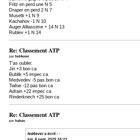
Fritz en perd une N 5
Draper en perd 2 N 7
Musetti +1 N 9
Kachahov -1 N 10
Auger Alliassime + 14 N 13
Rublev +1 N 14
Re: Classement ATP
par
fed4ever
T'as oublie:
Jiri +3 bon ca
Bublik +5 impec ca
Medvedev -5 pas bon ca
Tiafoe -12 pas bon ca
Adrain +22 impec ca
Rinderknech +25 bon ca
Re: Classement ATP
par
habas
fed4ever
a écrit :
↑
lun. 8 sept. 2025 16:23