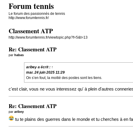
Forum tennis
Le forum des passionnés de tennis
http://www.forumtennis.fr/
Classement ATP
http://www.forumtennis.fr/viewtopic.php?f=5&t=13
Re: Classement ATP
par
habas
aribey
a écrit :
↑
mar. 24 juin 2025 11:29
On s’en fout, la moitié des postes sont les tiens.
c'est clair, vous ne vous interessez qu' à plein d'autres connerie
Re: Classement ATP
par
aribey
tu te plains des guerres dans le monde et tu cherches à en 