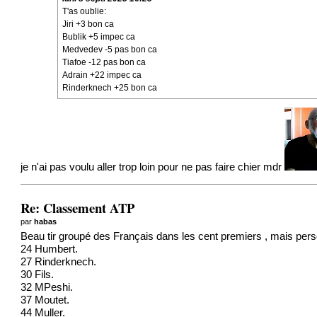
T'as oublie:
Jiri +3 bon ca
Bublik +5 impec ca
Medvedev -5 pas bon ca
Tiafoe -12 pas bon ca
Adrain +22 impec ca
Rinderknech +25 bon ca
je n'ai pas voulu aller trop loin pour ne pas faire chier mdr
Re: Classement ATP
par
habas
Beau tir groupé des Français dans les cent premiers , mais per
24 Humbert.
27 Rinderknech.
30 Fils.
32 MPeshi.
37 Moutet.
44 Muller.