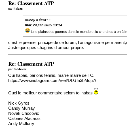
Re: Classement ATP
par
habas
aribey
a écrit :
↑
mar. 24 juin 2025 13:14
tu te plains des guerres dans le monde et tu cherches à en f
c est le premier principe de ce forum, l antagonisme permanent,m
Juste quelques chagrins d amour propre.
Re: Classement ATP
par
fed4ever
Oui habas, parlons tennis, marre marre de TC.
https://www.instagram.com/reel/DLGIn3bMqu7/
Quel le meilleur commentaire selom toi habas
Nick Gyros
Candy Murray
Novak Chocovic
Calories Alacaraz
Andy Mcflurry