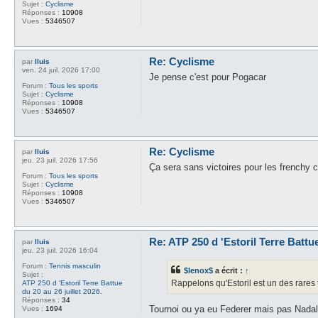
Sujet :
Cyclisme
Réponses :
10908
Vues :
5346507
Re: Cyclisme
par
lluis
ven. 24 juil. 2026 17:00
Je pense c'est pour Pogacar
Forum :
Tous les sports
Sujet :
Cyclisme
Réponses :
10908
Vues :
5346507
Re: Cyclisme
par
lluis
jeu. 23 juil. 2026 17:56
Ça sera sans victoires pour les frenchy 
Forum :
Tous les sports
Sujet :
Cyclisme
Réponses :
10908
Vues :
5346507
Re: ATP 250 d 'Estoril Terre Battue
par
lluis
jeu. 23 juil. 2026 16:04
Forum :
Tennis masculin
$lenox$
a écrit :
↑
Sujet :
Rappelons qu'Estoril est un des rares t
ATP 250 d 'Estoril Terre Battue
du 20 au 26 juillet 2026.
Réponses :
34
Tournoi ou ya eu Federer mais pas Nada
Vues :
1694