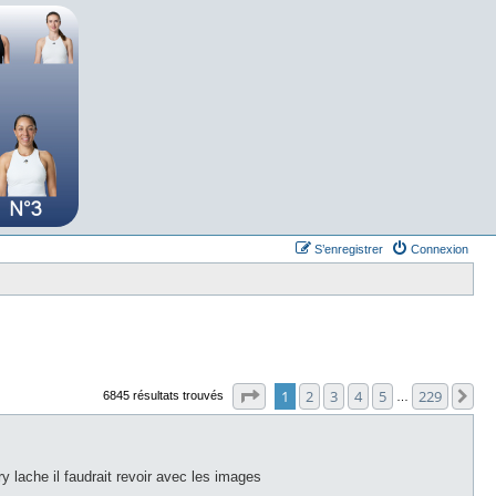
S’enregistrer
Connexion
Page
1
sur
229
1
2
3
4
5
229
Su
6845 résultats trouvés
…
y lache il faudrait revoir avec les images