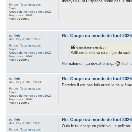
Incroyable, si l'Espagne prend pas le titr
Forum :
Tous les sports
Sujet :
Coupe du monde de foot 2026
Réponses :
2847
Vues :
120049
Re: Coupe du monde de foot 2026
par
lluis
dim. 19 juil. 2026 23:28
Forum :
Tous les sports
dantaface
a écrit :
↑
Sujet :
Williams le noir va se venger du raci
Coupe du monde de foot 2026
Réponses :
2847
Vues :
120049
Normalement ça devait être ça
il siffl
Re: Coupe du monde de foot 2026
par
lluis
dim. 19 juil. 2026 23:14
Paredes il est pas loin aussi le deuxièm
Forum :
Tous les sports
Sujet :
Coupe du monde de foot 2026
Réponses :
2847
Vues :
120049
Re: Coupe du monde de foot 2026
par
lluis
dim. 19 juil. 2026 23:10
Oula le fauchage en plein vol, le pelican
Forum :
Tous les sports