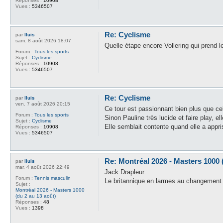
Réponses :
10908
Vues :
5346507
Re: Cyclisme
par
lluis
sam. 8 août 2026 18:07
Quelle étape encore Vollering qui prend 
Forum :
Tous les sports
Sujet :
Cyclisme
Réponses :
10908
Vues :
5346507
Re: Cyclisme
par
lluis
ven. 7 août 2026 20:15
Ce tour est passionnant bien plus que c
Forum :
Tous les sports
Sinon Pauline très lucide et faire play, e
Sujet :
Cyclisme
Elle semblait contente quand elle a appri
Réponses :
10908
Vues :
5346507
Re: Montréal 2026 - Masters 1000 
par
lluis
mar. 4 août 2026 22:49
Jack Drapleur
Forum :
Tennis masculin
Le britannique en larmes au changement 
Sujet :
Montréal 2026 - Masters 1000
(du 2 au 13 août)
Réponses :
48
Vues :
1398