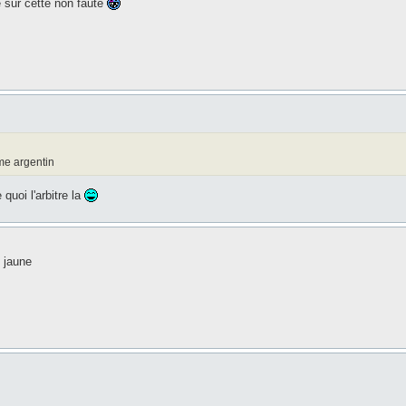
e sur cette non faute
sme argentin
e quoi l'arbitre la
e jaune