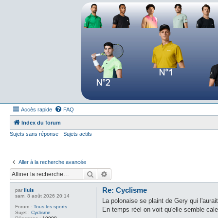
Forum tennis
Le forum des passionnés de tennis
Accès rapide
FAQ
Index du forum
Sujets sans réponse
Sujets actifs
Aller à la recherche avancée
Rechercher
Recherche avancée
Re: Cyclisme
par
lluis
sam. 8 août 2026 20:14
La polonaise se plaint de Gery qui l'aurai
Forum :
Tous les sports
En temps réel on voit qu'elle semble cale
Sujet :
Cyclisme