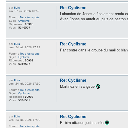
Re: Cyclisme
par
lluis
lun. 27 juil. 2026 13:59
Labandon de Jonas a finalement rendu ce 
Forum :
Tous les sports
Avec Jonas on aurait eu plus de baston 
Sujet :
Cyclisme
Réponses :
10908
Vues :
5346507
Re: Cyclisme
par
lluis
ven. 24 juil. 2026 17:12
Par contre dans le groupe du maillot blan
Forum :
Tous les sports
Sujet :
Cyclisme
Réponses :
10908
Vues :
5346507
Re: Cyclisme
par
lluis
ven. 24 juil. 2026 17:10
Martinez en sangsue
Forum :
Tous les sports
Sujet :
Cyclisme
Réponses :
10908
Vues :
5346507
Re: Cyclisme
par
lluis
ven. 24 juil. 2026 17:00
Et bim attaque juste après
Forum :
Tous les sports