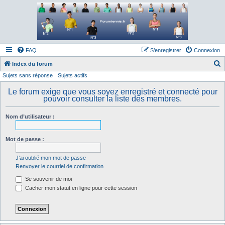
Forum tennis
Le forum des passionnés de tennis
FAQ
S’enregistrer
Connexion
Index du forum
Sujets sans réponse
Sujets actifs
e
c
Le forum exige que vous soyez enregistré et connecté pour
pouvoir consulter la liste des membres.
h
e
Nom d’utilisateur :
r
c
Mot de passe :
h
J’ai oublié mon mot de passe
e
Renvoyer le courriel de confirmation
r
Se souvenir de moi
Cacher mon statut en ligne pour cette session