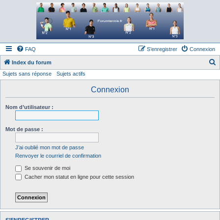
Forum tennis
Le forum des passionnés de tennis
FAQ
S’enregistrer
Connexion
Index du forum
Sujets sans réponse
Sujets actifs
e
c
Connexion
h
Nom d’utilisateur :
e
r
Mot de passe :
c
h
J’ai oublié mon mot de passe
Renvoyer le courriel de confirmation
e
Se souvenir de moi
r
Cacher mon statut en ligne pour cette session