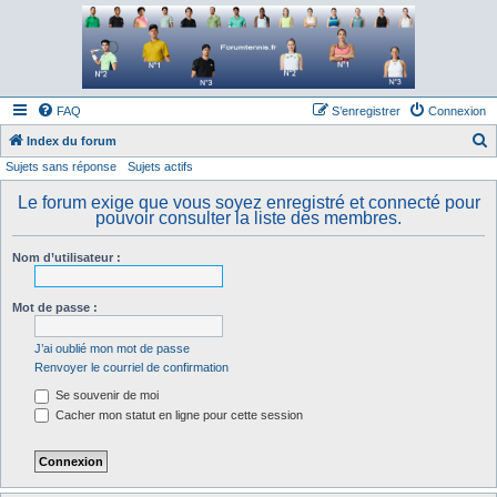
Forum tennis
Le forum des passionnés de tennis
FAQ
S’enregistrer
Connexion
Index du forum
Sujets sans réponse
Sujets actifs
e
c
Le forum exige que vous soyez enregistré et connecté pour
pouvoir consulter la liste des membres.
h
e
Nom d’utilisateur :
r
c
Mot de passe :
h
J’ai oublié mon mot de passe
e
Renvoyer le courriel de confirmation
r
Se souvenir de moi
Cacher mon statut en ligne pour cette session