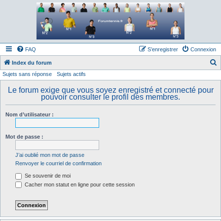
Forum tennis
Le forum des passionnés de tennis
FAQ
S’enregistrer
Connexion
Index du forum
Sujets sans réponse
Sujets actifs
e
c
Le forum exige que vous soyez enregistré et connecté pour
pouvoir consulter le profil des membres.
h
e
Nom d’utilisateur :
r
c
Mot de passe :
h
J’ai oublié mon mot de passe
e
Renvoyer le courriel de confirmation
r
Se souvenir de moi
Cacher mon statut en ligne pour cette session