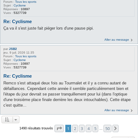
Forum :
Tous les sports
Sujet :
Cyclisme
Réponses :
10897
Vues :
5327739
Re: Cyclisme
Ça va il s'est juste fait piéger lors d'une pause pipi.
Aller au message
par
JSB2
jeu. 9 juil. 2026 11:35
Forum :
Tous les sports
Sujet :
Cyclisme
Réponses :
10897
Vues :
5327739
Re: Cyclisme
Remco s'est attaqué deux fois au Tourmalet et il y a connu autant de
défaillances. Cependant cette année il semble particulièrement bien et
l'étape du jour devrait se passer tranquillement pour lui (dans l'optique
d'une troisième place finale derrière les deux intouchables). Cette étape
c'est quitte...
Aller au message
Page
1
sur
50
1
2
3
4
5
50
Suivante
1490 résultats trouvés
…