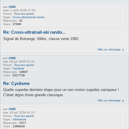
par
JSB2
sam. 1 août 2026 17:55
Forum :
Tous les sports
Sujet :
Cross-ultratrail-ski rando...
Réponses :
41
Vues :
27806
Re: Cross-ultratrail-ski rando...
Signal de Botrange, 694m, classe verte 1992.
Aller au message
par
JSB2
mar. 28 juil. 2026 01:15
Forum :
Tous les sports
Sujet :
Cyclisme
Réponses :
10897
Vues :
5327739
Re: Cyclisme
Quelle superbe dernière étape pour un non moins superbe vainqueur !
C'était digne d'une grande classique.
Aller au message
par
JSB2
mar. 28 juil. 2026 01:13
Forum :
Tous les sports
Sujet :
Athletisme
Réponses :
2477
Vues :
1399429