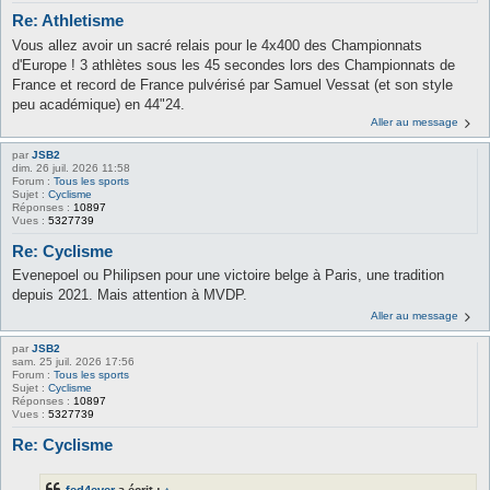
Re: Athletisme
Vous allez avoir un sacré relais pour le 4x400 des Championnats
d'Europe ! 3 athlètes sous les 45 secondes lors des Championnats de
France et record de France pulvérisé par Samuel Vessat (et son style
peu académique) en 44"24.
Aller au message
par
JSB2
dim. 26 juil. 2026 11:58
Forum :
Tous les sports
Sujet :
Cyclisme
Réponses :
10897
Vues :
5327739
Re: Cyclisme
Evenepoel ou Philipsen pour une victoire belge à Paris, une tradition
depuis 2021. Mais attention à MVDP.
Aller au message
par
JSB2
sam. 25 juil. 2026 17:56
Forum :
Tous les sports
Sujet :
Cyclisme
Réponses :
10897
Vues :
5327739
Re: Cyclisme
fed4ever
a écrit :
↑