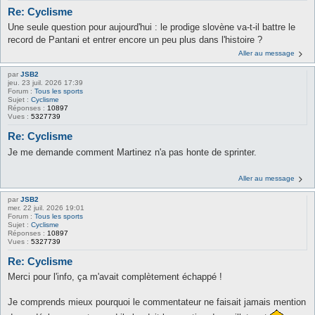
Re: Cyclisme
Une seule question pour aujourd'hui : le prodige slovène va-t-il battre le
record de Pantani et entrer encore un peu plus dans l'histoire ?
Aller au message
par
JSB2
jeu. 23 juil. 2026 17:39
Forum :
Tous les sports
Sujet :
Cyclisme
Réponses :
10897
Vues :
5327739
Re: Cyclisme
Je me demande comment Martinez n'a pas honte de sprinter.
Aller au message
par
JSB2
mer. 22 juil. 2026 19:01
Forum :
Tous les sports
Sujet :
Cyclisme
Réponses :
10897
Vues :
5327739
Re: Cyclisme
Merci pour l'info, ça m'avait complètement échappé !
Je comprends mieux pourquoi le commentateur ne faisait jamais mention