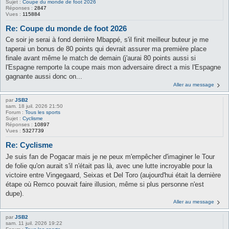
Sujet :
Coupe du monde de foot 2026
Réponses :
2847
Vues :
115884
Re: Coupe du monde de foot 2026
Ce soir je serai à fond derrière Mbappé, s'il finit meilleur buteur je me
taperai un bonus de 80 points qui devrait assurer ma première place
finale avant même le match de demain (j'aurai 80 points aussi si
l'Espagne remporte la coupe mais mon adversaire direct a mis l'Espagne
gagnante aussi donc on...
Aller au message
par
JSB2
sam. 18 juil. 2026 21:50
Forum :
Tous les sports
Sujet :
Cyclisme
Réponses :
10897
Vues :
5327739
Re: Cyclisme
Je suis fan de Pogacar mais je ne peux m'empêcher d'imaginer le Tour
de folie qu'on aurait s'il n'était pas là, avec une lutte incroyable pour la
victoire entre Vingegaard, Seixas et Del Toro (aujourd'hui était la dernière
étape où Remco pouvait faire illusion, même si plus personne n'est
dupe).
Aller au message
par
JSB2
sam. 11 juil. 2026 19:22