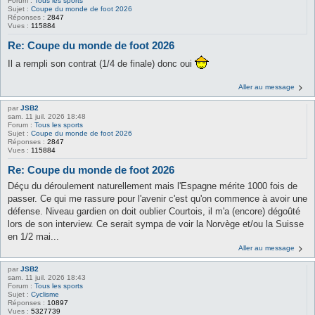
Forum :
Tous les sports
Sujet :
Coupe du monde de foot 2026
Réponses :
2847
Vues :
115884
Re: Coupe du monde de foot 2026
Il a rempli son contrat (1/4 de finale) donc oui
Aller au message
par
JSB2
sam. 11 juil. 2026 18:48
Forum :
Tous les sports
Sujet :
Coupe du monde de foot 2026
Réponses :
2847
Vues :
115884
Re: Coupe du monde de foot 2026
Déçu du déroulement naturellement mais l'Espagne mérite 1000 fois de
passer. Ce qui me rassure pour l'avenir c'est qu'on commence à avoir une
défense. Niveau gardien on doit oublier Courtois, il m'a (encore) dégoûté
lors de son interview. Ce serait sympa de voir la Norvège et/ou la Suisse
en 1/2 mai...
Aller au message
par
JSB2
sam. 11 juil. 2026 18:43
Forum :
Tous les sports
Sujet :
Cyclisme
Réponses :
10897
Vues :
5327739