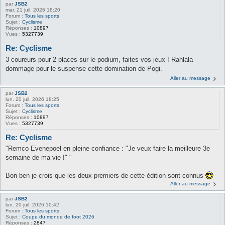
par
JSB2
mar. 21 juil. 2026 18:20
Forum :
Tous les sports
Sujet :
Cyclisme
Réponses :
10897
Vues :
5327739
Re: Cyclisme
3 coureurs pour 2 places sur le podium, faites vos jeux ! Rahlala
dommage pour le suspense cette domination de Pogi.
Aller au message
par
JSB2
lun. 20 juil. 2026 18:25
Forum :
Tous les sports
Sujet :
Cyclisme
Réponses :
10897
Vues :
5327739
Re: Cyclisme
"Remco Evenepoel en pleine confiance : "Je veux faire la meilleure 3e
semaine de ma vie !" "
Bon ben je crois que les deux premiers de cette édition sont connus
Aller au message
par
JSB2
lun. 20 juil. 2026 10:42
Forum :
Tous les sports
Sujet :
Coupe du monde de foot 2026
Réponses :
2847