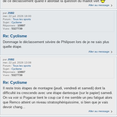
de ce déclassement quand il abordait la question du maillot vert
Aller au message
par
JSB2
mer. 22 juil. 2026 18:00
Forum :
Tous les sports
Sujet :
Cyclisme
Réponses :
10897
Vues :
5327739
Re: Cyclisme
Dommage le déclassement sévère de Philipsen lors de je ne sais plus
quelle étape.
Aller au message
par
JSB2
mer. 22 juil. 2026 13:08
Forum :
Tous les sports
Sujet :
Cyclisme
Réponses :
10897
Vues :
5327739
Re: Cyclisme
Il reste trois étapes de montagne (jeudi, vendredi et samedi) dont la
difficulté ira crescendo avec une étape dantesque (sur le papier) samedi.
On va voir si Pogacar tient le coup car il me semble un peu fatigué alors
que Remco atteint un niveau stratosphériquissime, si bien que je vais
devoir chang...
Aller au message