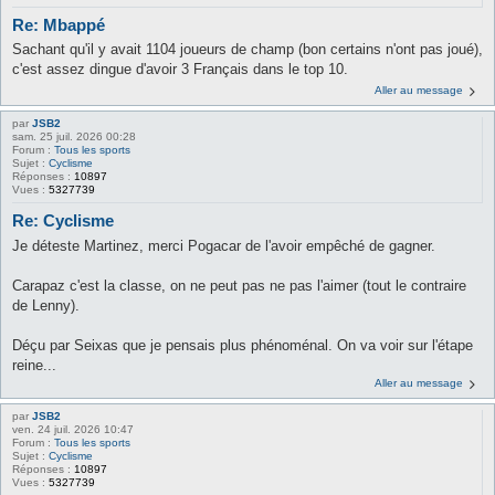
Re: Mbappé
Sachant qu'il y avait 1104 joueurs de champ (bon certains n'ont pas joué),
c'est assez dingue d'avoir 3 Français dans le top 10.
Aller au message
par
JSB2
sam. 25 juil. 2026 00:28
Forum :
Tous les sports
Sujet :
Cyclisme
Réponses :
10897
Vues :
5327739
Re: Cyclisme
Je déteste Martinez, merci Pogacar de l'avoir empêché de gagner.
Carapaz c'est la classe, on ne peut pas ne pas l'aimer (tout le contraire
de Lenny).
Déçu par Seixas que je pensais plus phénoménal. On va voir sur l'étape
reine...
Aller au message
par
JSB2
ven. 24 juil. 2026 10:47
Forum :
Tous les sports
Sujet :
Cyclisme
Réponses :
10897
Vues :
5327739