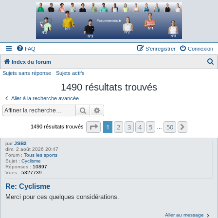
Forum tennis
Le forum des passionnés de tennis
FAQ
S’enregistrer
Connexion
Index du forum
Sujets sans réponse
Sujets actifs
e
1490 résultats trouvés
c
h
Aller à la recherche avancée
e
Rechercher
Recherche avancée
r
Page
1
sur
50
1
2
3
4
5
50
Suivante
1490 résultats trouvés
…
c
h
par
JSB2
dim. 2 août 2026 20:47
e
Forum :
Tous les sports
Sujet :
Cyclisme
r
Réponses :
10897
Vues :
5327739
Re: Cyclisme
Merci pour ces quelques considérations.
Aller au message