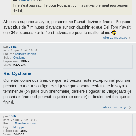
Il ne s'est pas sacrifié pour Pogacar, qui n'avait visiblement pas besoin
de lui,
Ah ouais superbe analyse, personne ne l'aurait deviné même si Pogacar
avait plus de 7 minutes d'avance sur son dauphin et que Del Toro n'avait
que 34 secondes sur le 4e et adversaire pour le maillot blanc
Aller au message
par
JSB2
sam. 25 juil. 2026 10:54
Forum :
Tous les sports
Sujet :
Cyclisme
Réponses :
10897
Vues :
5327739
Re: Cyclisme
Oui entendons-nous bien, ce que fait Seixas reste exceptionnel pour son
premier Tour et à son âge, c'est juste que comme certains je le voyais
terminer 3e (on parle d'un phénomène) derrière Pogacar et Vingegaard (je
pensais même qu'il pourrait inquiéter ce dernier) et finalement il risque de
finir d...
Aller au message
par
JSB2
sam. 25 juil. 2026 10:19
Forum :
Tous les sports
Sujet :
Mbappé
Réponses :
1569
Vues :
344502