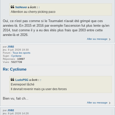
fed4ever
a écrit :
↑
Attention au cherry picking paco
Oui, ce n'est pas comme si le Tourmalet n'avait été grimpé que ces
années-là. En 2015 et 2016 par exemple l'ascension fut plus lente qu'en
2014, tout comme il y a eu des étés plus frais que 2003 entre cette
année-là et 2026.
Aller au message
par
JSB2
jeu. 9 juil. 2026 19:30
Forum :
Tous les sports
Sujet :
Cyclisme
Réponses :
10897
Vues :
5327739
Re: Cyclisme
LudoPSG
a écrit :
↑
Evenepoel lâché
Il devrait revenir mais ça user des forces
Bien vu, fait ch...
Aller au message
par
JSB2
jeu. 9 juil. 2026 14:26