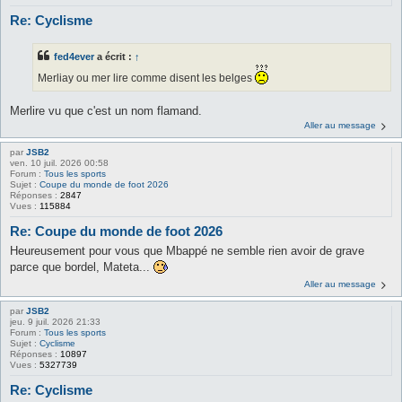
Re: Cyclisme
fed4ever
a écrit :
↑
Merliay ou mer lire comme disent les belges
Merlire vu que c'est un nom flamand.
Aller au message
par
JSB2
ven. 10 juil. 2026 00:58
Forum :
Tous les sports
Sujet :
Coupe du monde de foot 2026
Réponses :
2847
Vues :
115884
Re: Coupe du monde de foot 2026
Heureusement pour vous que Mbappé ne semble rien avoir de grave
parce que bordel, Mateta...
Aller au message
par
JSB2
jeu. 9 juil. 2026 21:33
Forum :
Tous les sports
Sujet :
Cyclisme
Réponses :
10897
Vues :
5327739
Re: Cyclisme