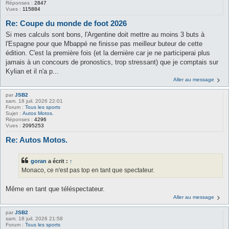
Réponses :
2847
Vues :
115884
Re: Coupe du monde de foot 2026
Si mes calculs sont bons, l'Argentine doit mettre au moins 3 buts à
l'Espagne pour que Mbappé ne finisse pas meilleur buteur de cette
édition. C'est la première fois (et la dernière car je ne participerai plus
jamais à un concours de pronostics, trop stressant) que je comptais sur
Kylian et il n'a p...
Aller au message
par
JSB2
sam. 18 juil. 2026 22:01
Forum :
Tous les sports
Sujet :
Autos Motos.
Réponses :
4296
Vues :
2095253
Re: Autos Motos.
goran
a écrit :
↑
Monaco, ce n'est pas top en tant que spectateur.
Même en tant que téléspectateur.
Aller au message
par
JSB2
sam. 18 juil. 2026 21:58
Forum :
Tous les sports