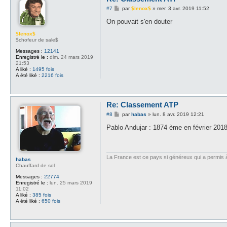
M
#7
par
$lenox$
»
mer. 3 avr. 2019 11:52
e
s
On pouvait s'en douter
s
a
$lenox$
g
$chofeur de sale$
e
Messages :
12141
Enregistré le :
dim. 24 mars 2019
21:53
A liké :
1495 fois
A été liké :
2216 fois
Re: Classement ATP
M
#8
par
habas
»
lun. 8 avr. 2019 12:21
e
s
Pablo Andujar : 1874 ème en février 2018
s
a
g
e
La France est ce pays si généreux qui a permis à d
habas
Chauffard de sol
Messages :
22774
Enregistré le :
lun. 25 mars 2019
11:02
A liké :
385 fois
A été liké :
650 fois