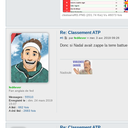
clsstsansRG.PNG (201.74 Kio) Vu 46073 fois
Re: Classement ATP
M
#6
par
fed4ever
»
mer. 3 avr. 2019 09:26
e
s
Donc si Nadal avait zappe la terre battue
s
a
g
e
Nadoule
fed4ever
Fan anglais de fed
Messages :
55510
Enregistré le :
dim. 24 mars 2019
15:07
A liké :
662 fois
A été liké :
2683 fois
Re: Classement ATP