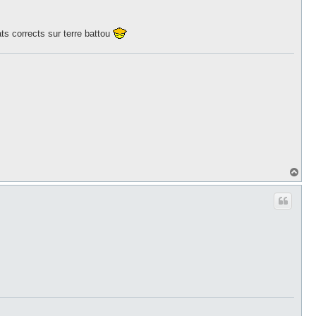
ats corrects sur terre battou
H
a
u
t