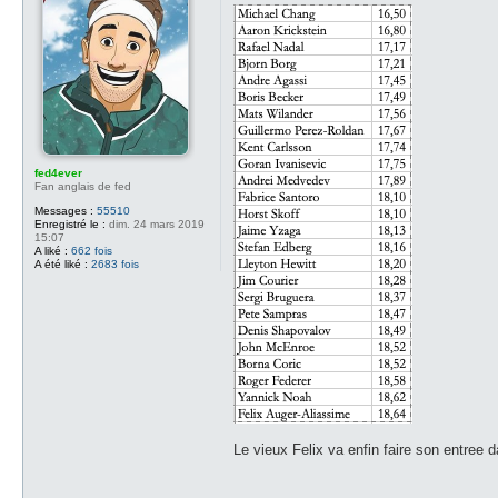
s
s
a
g
e
fed4ever
Fan anglais de fed
Messages :
55510
Enregistré le :
dim. 24 mars 2019
15:07
A liké :
662 fois
A été liké :
2683 fois
Le vieux Felix va enfin faire son entree 