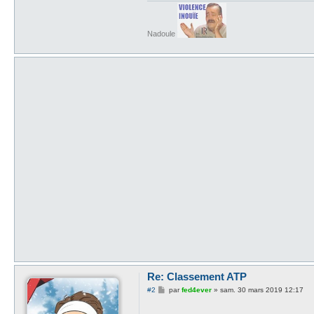
Nadoule
Re: Classement ATP
M
#2
par
fed4ever
»
sam. 30 mars 2019 12:17
e
s