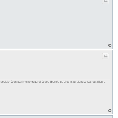
t
H
a
u
t
iale, à un patrimoine culturel, à des libertés qu'elles n'auraient jamais eu ailleurs.
H
a
u