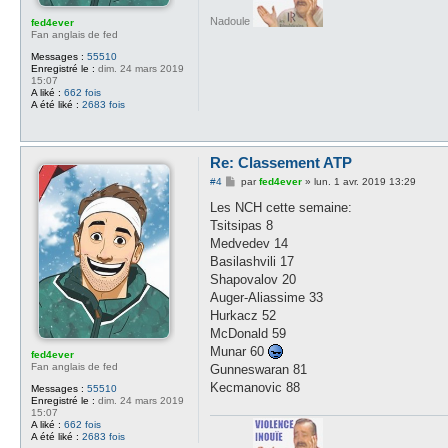
Nadoule
fed4ever
Fan anglais de fed
Messages :
55510
Enregistré le :
dim. 24 mars 2019
15:07
A liké :
662 fois
A été liké :
2683 fois
Re: Classement ATP
M
#4
par
fed4ever
»
lun. 1 avr. 2019 13:29
e
s
Les NCH cette semaine:
s
Tsitsipas 8
a
g
Medvedev 14
e
Basilashvili 17
Shapovalov 20
Auger-Aliassime 33
Hurkacz 52
McDonald 59
Munar 60
fed4ever
Fan anglais de fed
Gunneswaran 81
Kecmanovic 88
Messages :
55510
Enregistré le :
dim. 24 mars 2019
15:07
A liké :
662 fois
A été liké :
2683 fois