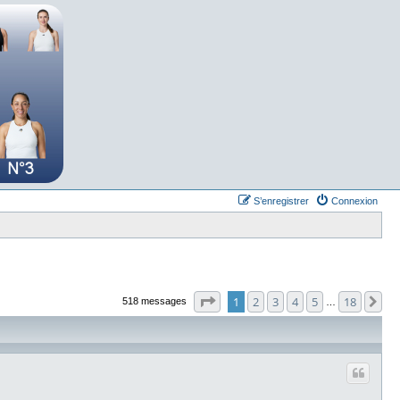
S’enregistrer
Connexion
Page
1
sur
18
1
2
3
4
5
18
Su
518 messages
…