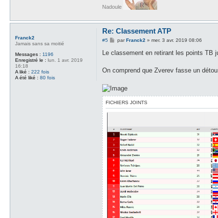
Nadoule
Re: Classement ATP
Franck2
M
#5
par
Franck2
»
mer. 3 avr. 2019 08:06
Jamais sans sa moitié
e
s
Le classement en retirant les points TB j
Messages :
1196
s
Enregistré le :
lun. 1 avr. 2019
a
16:18
g
On comprend que Zverev fasse un détour
A liké :
222 fois
e
A été liké :
80 fois
FICHIERS JOINTS