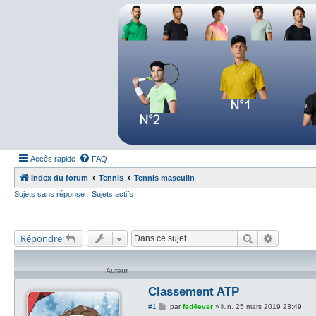
Forum tennis
Le forum des passionnés de tennis
Accès rapide
FAQ
Index du forum
Tennis
Tennis masculin
Sujets sans réponse
Sujets actifs
Rechercher
Recherch
Répondre
Auteur
Classement ATP
M
#1
par
fed4ever
»
lun. 25 mars 2019 23:49
e