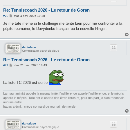
Re: Tenniscoach 2026 - Le retour de Goran
M
#20
mar. 4 nov. 2025 10:28
e
s
Je me tâte même si le challenge me tente bien pour me confronter à la
s
pépite roumaine, le Davydenko français ou la nouvelle Hingis.
a
g
e
dantaface
Commissaire psychologique
Re: Tenniscoach 2026 - Le retour de Goran
M
#21
dim. 21 déc. 2025 18:43
e
s
s
a
La liste TC 2026 est sortie
g
e
La magnanimité appelle la magnanimité, l'indifférence appelle l'indifférence, et le mépris
appelle le mépris. Telle est la charte des êtres libres et, pour ma part, je n'en reconnais
aucune autre
habas a écrit : crève connard de roumain de merde
dantaface
Commissaire psychologique