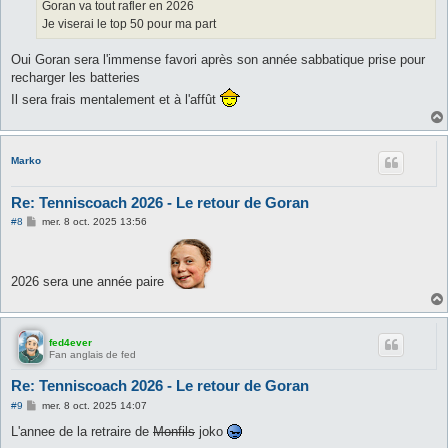
g
Goran va tout rafler en 2026
e
Je viserai le top 50 pour ma part
Oui Goran sera l'immense favori après son année sabbatique prise pour
recharger les batteries
Il sera frais mentalement et à l'affût
Marko
Re: Tenniscoach 2026 - Le retour de Goran
M
#8
mer. 8 oct. 2025 13:56
e
s
s
a
2026 sera une année paire
g
e
fed4ever
Fan anglais de fed
Re: Tenniscoach 2026 - Le retour de Goran
M
#9
mer. 8 oct. 2025 14:07
e
s
L'annee de la retraire de
Monfils
joko
s