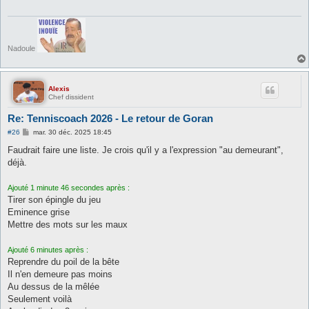
g
e
Nadoule
Alexis
Chef dissident
Re: Tenniscoach 2026 - Le retour de Goran
M
#26
mar. 30 déc. 2025 18:45
e
s
Faudrait faire une liste. Je crois qu'il y a l'expression "au demeurant",
s
déjà.
a
g
e
Ajouté 1 minute 46 secondes après :
Tirer son épingle du jeu
Eminence grise
Mettre des mots sur les maux
Ajouté 6 minutes après :
Reprendre du poil de la bête
Il n'en demeure pas moins
Au dessus de la mêlée
Seulement voilà