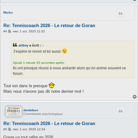
Marko
Re: Tenniscoach 2026 - Le retour de Goran
M
#4
mer. 1 oct. 2025 11:32
e
s
s
aribey
a écrit :
↑
a
g
J’espère le revoir et toi aussi
e
Ajouté 1 minute 33 secondes après :
Ils ont presque réussi à nous anéantir alors qu’on anime souvent ce
forum.
Tout est dans le presque
Mais nous n'avons pas dit notre dernier mot !
dantaface
Commissaire psychologique
Re: Tenniscoach 2026 - Le retour de Goran
M
#5
mer. 1 oct. 2025 12:24
e
s
Goran va tout rafler en 2026