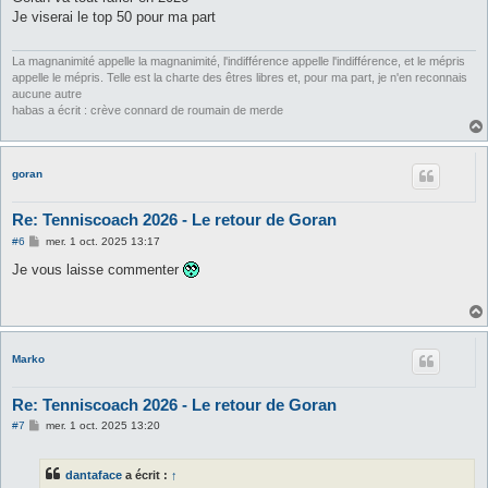
s
Je viserai le top 50 pour ma part
a
g
e
La magnanimité appelle la magnanimité, l'indifférence appelle l'indifférence, et le mépris
appelle le mépris. Telle est la charte des êtres libres et, pour ma part, je n'en reconnais
aucune autre
habas a écrit : crève connard de roumain de merde
goran
Re: Tenniscoach 2026 - Le retour de Goran
M
#6
mer. 1 oct. 2025 13:17
e
s
Je vous laisse commenter
s
a
g
e
Marko
Re: Tenniscoach 2026 - Le retour de Goran
M
#7
mer. 1 oct. 2025 13:20
e
s
s
dantaface
a écrit :
↑
a