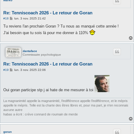
Marko
Re: Tenniscoach 2026 - Le retour de Goran
M
#18
lun. 3 nov. 2025 21:42
e
s
Tu reviens l'an prochain Goran ? Tu nous as manqué cette année !
s
J'ai besoin que tu sois là pour me donner à 110%
a
g
e
dantaface
Commissaire psychologique
Re: Tenniscoach 2026 - Le retour de Goran
M
#19
lun. 3 nov. 2025 22:06
e
s
s
a
g
Oui goran participe stp j ai hate de me mesurer à toi
e
La magnanimité appelle la magnanimité, l'indifférence appelle l'indifférence, et le mépris
appelle le mépris. Telle est la charte des êtres libres et, pour ma part, je n'en reconnais
aucune autre
habas a écrit : crève connard de roumain de merde
goran