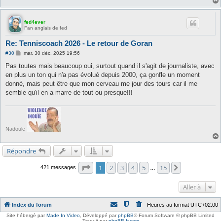
fed4ever
Fan anglais de fed
Re: Tenniscoach 2026 - Le retour de Goran
M
#30
mar. 30 déc. 2025 19:56
e
s
Pas toutes mais beaucoup oui, surtout quand il s'agit de journaliste, avec
s
en plus un ton qui n'a pas évolué depuis 2000, ça gonfle un moment
a
g
donné, mais peut être que mon cerveau me jour des tours car il me
e
semble qu'il en a marre de tout ou presque!!!
Nadoule
Répondre
Page
1
sur
15
1
2
3
4
5
15
Suivante
421 messages
…
Aller à
Index du forum
Heures au format
UTC+02:00
Site hébergé par
Made In Video
,
Développé par
phpBB
® Forum Software © phpBB Limited
Traduit par
phpBB-fr.com