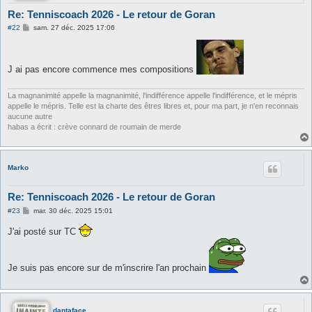
Re: Tenniscoach 2026 - Le retour de Goran
M
#22
sam. 27 déc. 2025 17:06
e
s
s
a
J ai pas encore commence mes compositions
g
e
La magnanimité appelle la magnanimité, l'indifférence appelle l'indifférence, et le mépris
appelle le mépris. Telle est la charte des êtres libres et, pour ma part, je n'en reconnais
aucune autre
habas a écrit : crève connard de roumain de merde
Marko
Re: Tenniscoach 2026 - Le retour de Goran
M
#23
mar. 30 déc. 2025 15:01
e
s
J'ai posté sur TC
s
a
g
e
Je suis pas encore sur de m'inscrire l'an prochain
dantaface