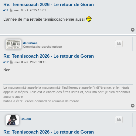
Re: Tenniscoach 2026 - Le retour de Goran
M
#11
mer. 8 oct. 2025 18:01
e
s
L'année de ma retraite tenniscoachienne aussi
s
a
g
e
dantaface
Commissaire psychologique
Re: Tenniscoach 2026 - Le retour de Goran
M
#12
mer. 8 oct. 2025 18:13
e
s
Non
s
a
g
e
La magnanimité appelle la magnanimité, l'indifférence appelle l'indifférence, et le mépris
appelle le mépris. Telle est la charte des êtres libres et, pour ma part, je n'en reconnais
aucune autre
habas a écrit : crève connard de roumain de merde
Boudin
Re: Tenniscoach 2026 - Le retour de Goran