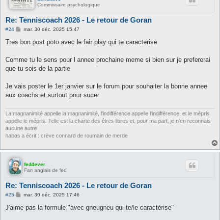
Commissaire psychologique
Re: Tenniscoach 2026 - Le retour de Goran
M
#24
mar. 30 déc. 2025 15:47
e
s
Tres bon post poto avec le fair play qui te caracterise
s
a
g
Comme tu le sens pour l annee prochaine meme si bien sur je prefererai
e
que tu sois de la partie
Je vais poster le 1er janvier sur le forum pour souhaiter la bonne annee
aux coachs et surtout pour sucer
La magnanimité appelle la magnanimité, l'indifférence appelle l'indifférence, et le mépris
appelle le mépris. Telle est la charte des êtres libres et, pour ma part, je n'en reconnais
aucune autre
habas a écrit : crève connard de roumain de merde
fed4ever
Fan anglais de fed
Re: Tenniscoach 2026 - Le retour de Goran
M
#25
mar. 30 déc. 2025 17:46
e
s
J'aime pas la formule "avec gneugneu qui te/le caractérise"
s
a