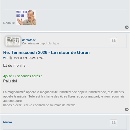
a
g
e
Nadoule
dantaface
Commissaire psychologique
Re: Tenniscoach 2026 - Le retour de Goran
M
#10
mer. 8 oct. 2025 17:49
e
s
Et de monfils
s
a
g
Ajouté 17 secondes après :
e
Palu dsl
La magnanimité appelle la magnanimité, l'indifférence appelle l'indifférence, et le mépris
appelle le mépris. Telle est la charte des êtres libres et, pour ma part, je n'en reconnais
aucune autre
habas a écrit : crève connard de roumain de merde
Marko