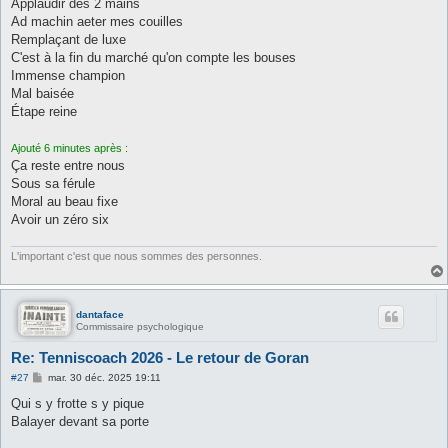
Applaudir des 2 mains
Ad machin aeter mes couilles
Remplaçant de luxe
C'est à la fin du marché qu'on compte les bouses
Immense champion
Mal baisée
Étape reine
Ajouté 6 minutes après :
Ça reste entre nous
Sous sa férule
Moral au beau fixe
Avoir un zéro six
L'important c'est que nous sommes des personnes.
dantaface
Commissaire psychologique
Re: Tenniscoach 2026 - Le retour de Goran
M
#27
mar. 30 déc. 2025 19:11
e
s
Qui s y frotte s y pique
s
Balayer devant sa porte
a
g