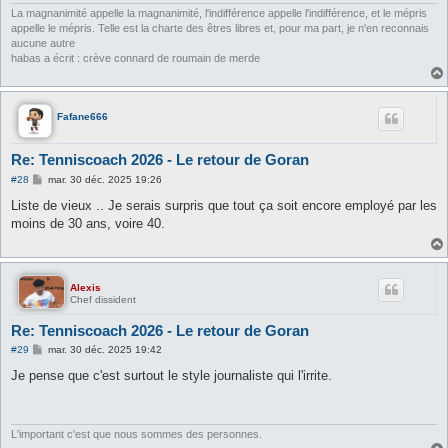
e
La magnanimité appelle la magnanimité, l'indifférence appelle l'indifférence, et le mépris
appelle le mépris. Telle est la charte des êtres libres et, pour ma part, je n'en reconnais
aucune autre
habas a écrit : crève connard de roumain de merde
Fafane666
Re: Tenniscoach 2026 - Le retour de Goran
M
#28
mar. 30 déc. 2025 19:26
e
s
Liste de vieux .. Je serais surpris que tout ça soit encore employé par les
s
moins de 30 ans, voire 40.
a
g
e
Alexis
Chef dissident
Re: Tenniscoach 2026 - Le retour de Goran
M
#29
mar. 30 déc. 2025 19:42
e
s
Je pense que c'est surtout le style journaliste qui l'irrite.
s
a
g
e
L'important c'est que nous sommes des personnes.