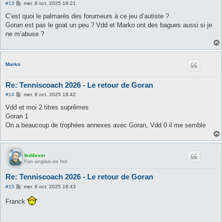
M
#13
mer. 8 oct. 2025 18:21
e
s
C’est quoi le palmarès des forumeurs à ce jeu d’autiste ?
s
Goran est pas le goat un peu ? Vdd et Marko ont des bagues aussi si je
a
g
ne m’abuse ?
e
Marko
Re: Tenniscoach 2026 - Le retour de Goran
M
#14
mer. 8 oct. 2025 18:42
e
s
Vdd et moi 2 titres suprêmes
s
Goran 1
a
g
On a beaucoup de trophées annexes avec Goran, Vdd 0 il me semble
e
fed4ever
Fan anglais de fed
Re: Tenniscoach 2026 - Le retour de Goran
M
#15
mer. 8 oct. 2025 18:43
e
s
Franck
s
a
g
e