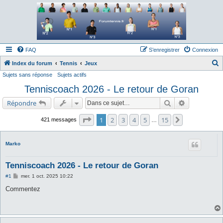
Forum tennis
Le forum des passionnés de tennis
FAQ
S’enregistrer
Connexion
Index du forum
Tennis
Jeux
Sujets sans réponse
Sujets actifs
e
Tenniscoach 2026 - Le retour de Goran
c
h
Rechercher
Recherche a
Répondre
e
Page
1
sur
15
1
2
3
4
5
15
Suivante
421 messages
…
r
c
Marko
h
e
Tenniscoach 2026 - Le retour de Goran
r
M
#1
mer. 1 oct. 2025 10:22
e
s
Commentez
s
a
g
e