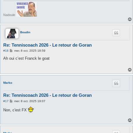
Nadoule
Boudin
Re: Tenniscoach 2026 - Le retour de Goran
M
#16
mer. 8 oct. 2025 18:59
e
s
Ah oui c’est Franck le goat
s
a
g
e
Marko
Re: Tenniscoach 2026 - Le retour de Goran
M
#17
mer. 8 oct. 2025 19:07
e
s
Non, c'est FX
s
a
g
e