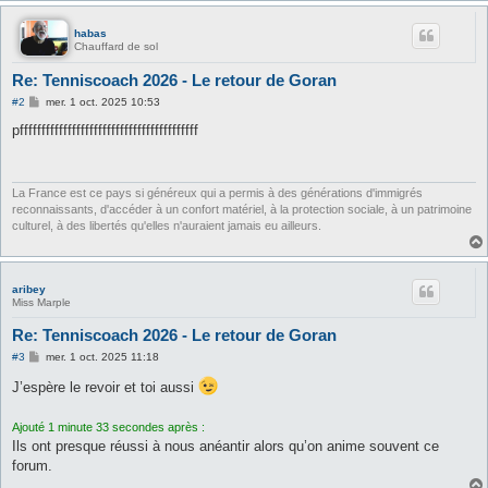
habas
Chauffard de sol
Re: Tenniscoach 2026 - Le retour de Goran
M
#2
mer. 1 oct. 2025 10:53
e
s
pfffffffffffffffffffffffffffffffffffffffff
s
a
g
e
La France est ce pays si généreux qui a permis à des générations d'immigrés
reconnaissants, d'accéder à un confort matériel, à la protection sociale, à un patrimoine
culturel, à des libertés qu'elles n'auraient jamais eu ailleurs.
aribey
Miss Marple
Re: Tenniscoach 2026 - Le retour de Goran
M
#3
mer. 1 oct. 2025 11:18
e
s
J’espère le revoir et toi aussi
s
a
g
Ajouté 1 minute 33 secondes après :
e
Ils ont presque réussi à nous anéantir alors qu’on anime souvent ce
forum.