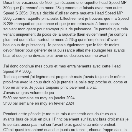
Durant les vacances de Noël, j'ai récupéré une raquette Head Speed MP
300g que j'ai recordé en mono 23kg comme je faisais avec mon autre
Speed S 285g. J'avais décidé d'utiliser cette raquette Head Speed MP
300g comme raquette principale. Effectivement je trouvais que ma Speed
S 285 manquait de puissance et que je me retrouvais à forcer assez
souvent mon geste pour envoyer plus de puissance. Je pensais que cela
venant uniquement du poids de la raquette (bien évidemment j'ai compris
plus tard que c'était surtout le mono à 23kg qui m'empêchait d'avoir
beaucoup de puissance). Je pensais également que le fait de moins
devoir forcer pour générer de la puissance allait me soulager les avants
bras et que je ne devrais plus avoir de douleurs comme avant.
J'ai donc continué mes cours et mes entrainements avec cette Head
Speed MP 300g.
Techniquement j'ai légèrement progressé mais j'avais toujours le même
problème avec le coup droit où je prenais la balle trop proche du corps et
trop en arrière. Je jouais toujours principalement à plat.
J'avais un gros volume de jeu:
5h30 par semaine en moy en janvier 2024
5h30 par semaine en moy en fevrier 2024
Pendant cette période je me suis mis à ressentir ces douleurs aux
avants bras de plus en plus ! Principalement sur l'avant bras droit mais je
le sentais aussi pas mal sur l'avant bras gauche au même endroit.
C'était quasi instantané quand je jouais au tennis, chaque frappe dans la