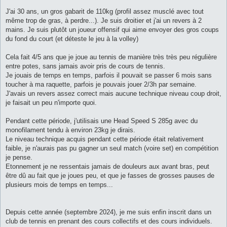
J'ai 30 ans, un gros gabarit de 110kg (profil assez musclé avec tout
même trop de gras, à perdre...). Je suis droitier et j'ai un revers à 2
mains. Je suis plutôt un joueur offensif qui aime envoyer des gros coups
du fond du court (et déteste le jeu à la volley)
Cela fait 4/5 ans que je joue au tennis de manière très très peu régulière
entre potes, sans jamais avoir pris de cours de tennis.
Je jouais de temps en temps, parfois il pouvait se passer 6 mois sans
toucher à ma raquette, parfois je pouvais jouer 2/3h par semaine.
J'avais un revers assez correct mais aucune technique niveau coup droit,
je faisait un peu n'importe quoi.
Pendant cette période, j'utilisais une Head Speed S 285g avec du
monofilament tendu à environ 23kg je dirais.
Le niveau technique acquis pendant cette période était relativement
faible, je n'aurais pas pu gagner un seul match (voire set) en compétition
je pense.
Etonnement je ne ressentais jamais de douleurs aux avant bras, peut
être dû au fait que je joues peu, et que je fasses de grosses pauses de
plusieurs mois de temps en temps...
Depuis cette année (septembre 2024), je me suis enfin inscrit dans un
club de tennis en prenant des cours collectifs et des cours individuels.