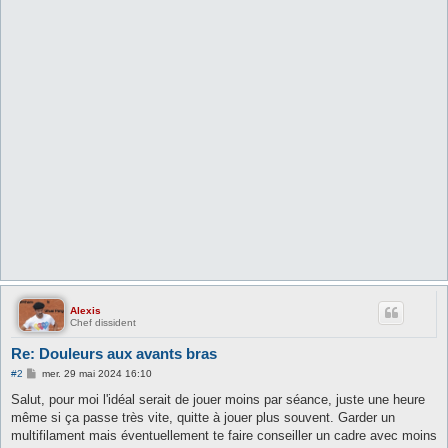
Alexis
Chef dissident
Re: Douleurs aux avants bras
M
#2
mer. 29 mai 2024 16:10
e
s
Salut, pour moi l'idéal serait de jouer moins par séance, juste une heure
s
même si ça passe très vite, quitte à jouer plus souvent. Garder un
a
g
multifilament mais éventuellement te faire conseiller un cadre avec moins
e