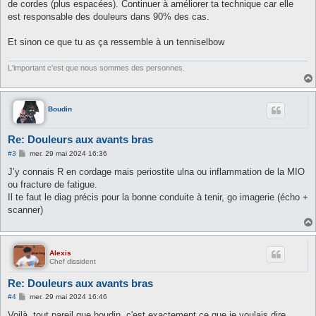
de cordes (plus espacées). Continuer à améliorer ta technique car elle
est responsable des douleurs dans 90% des cas.
Et sinon ce que tu as ça ressemble à un tenniselbow
L'important c'est que nous sommes des personnes.
Boudin
Re: Douleurs aux avants bras
M
#3
mer. 29 mai 2024 16:36
e
s
J’y connais R en cordage mais periostite ulna ou inflammation de la MIO
s
ou fracture de fatigue.
a
g
Il te faut le diag précis pour la bonne conduite à tenir, go imagerie (écho +
e
scanner)
Alexis
Chef dissident
Re: Douleurs aux avants bras
M
#4
mer. 29 mai 2024 16:46
e
s
Voilà, tout pareil que boudin, c'est exactement ce que je voulais dire