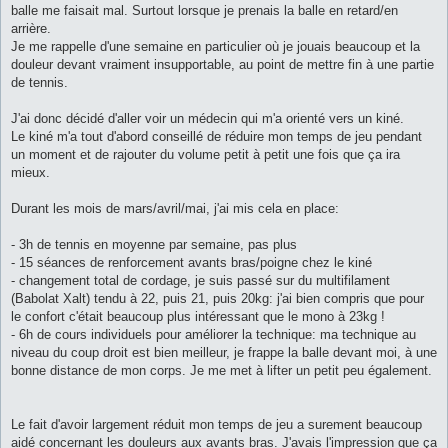
balle me faisait mal. Surtout lorsque je prenais la balle en retard/en
arrière.
Je me rappelle d'une semaine en particulier où je jouais beaucoup et la
douleur devant vraiment insupportable, au point de mettre fin à une partie
de tennis.
J'ai donc décidé d'aller voir un médecin qui m'a orienté vers un kiné.
Le kiné m'a tout d'abord conseillé de réduire mon temps de jeu pendant
un moment et de rajouter du volume petit à petit une fois que ça ira
mieux.
Durant les mois de mars/avril/mai, j'ai mis cela en place:
- 3h de tennis en moyenne par semaine, pas plus
- 15 séances de renforcement avants bras/poigne chez le kiné
- changement total de cordage, je suis passé sur du multifilament
(Babolat Xalt) tendu à 22, puis 21, puis 20kg: j'ai bien compris que pour
le confort c'était beaucoup plus intéressant que le mono à 23kg !
- 6h de cours individuels pour améliorer la technique: ma technique au
niveau du coup droit est bien meilleur, je frappe la balle devant moi, à une
bonne distance de mon corps. Je me met à lifter un petit peu également.
Le fait d'avoir largement réduit mon temps de jeu a surement beaucoup
aidé concernant les douleurs aux avants bras. J'avais l'impression que ça