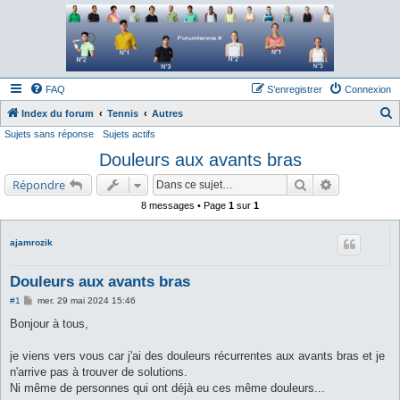
Forum tennis
Le forum des passionnés de tennis
FAQ
S’enregistrer
Connexion
Index du forum
Tennis
Autres
Sujets sans réponse
Sujets actifs
e
Douleurs aux avants bras
c
h
Rechercher
Recherche a
Répondre
e
8 messages • Page
1
sur
1
r
c
ajamrozik
h
Douleurs aux avants bras
e
M
#1
mer. 29 mai 2024 15:46
r
e
s
Bonjour à tous,
s
a
g
je viens vers vous car j'ai des douleurs récurrentes aux avants bras et je
e
n'arrive pas à trouver de solutions.
Ni même de personnes qui ont déjà eu ces même douleurs...