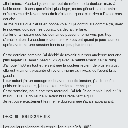
allait mieux. Pourtant je sentais tout de même cette douleur, mais à
faible dose. Disons que c'était plus léger, moins gênant. Je le sentais
qu'au niveau de l'avant bras droit d'ailleurs, quasi plus rien à l'avant bras
gauche.
Je me disais que c'était en bonne voie. Si je continuais comme ça, avec
le nouveau cordage, les cours... ça devrait le faire.
Au fur et à mesure que les semaines passent, je ne vois pas trop
d'amélioration. La douleur revient assez souvent quand je joue, surtout
après avoir fait une session tennis un peu plus intense.
Cette dernière semaine j'ai décidé de revenir sur mon ancienne raquette
plus légère: la Head Speed S 285g avec le multifilament Xalt à 20kg.
J'ai joué 4h30 en tout et je sent que la douleur revient de plus en plus,
elle est vraiment présente et revient même au niveau de l'avant bras
gauche.
Pour autant j'ai un cordage multi avec peu de tension, j'ai diminué le
poids de la raquette, j'ai une bien meilleure technique...
Cette semaine, nous sommes mercredi, j'ai fait 2h de tennis lundi et 1h
mardi. Et là, la douleur aux avant bras redevient aigu !
Je retrouve exactement les même douleurs que j'avais auparavant.
DESCRIPTION DOULEURS:
Les douleurs viennent du tennis, j'en suis sûr à 100%.