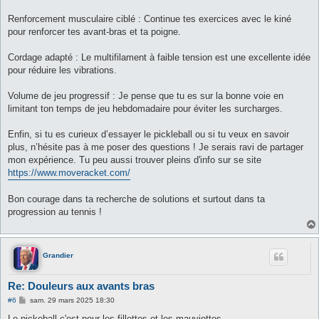
Renforcement musculaire ciblé : Continue tes exercices avec le kiné
pour renforcer tes avant-bras et ta poigne.
Cordage adapté : Le multifilament à faible tension est une excellente idée
pour réduire les vibrations.
Volume de jeu progressif : Je pense que tu es sur la bonne voie en
limitant ton temps de jeu hebdomadaire pour éviter les surcharges.
Enfin, si tu es curieux d’essayer le pickleball ou si tu veux en savoir
plus, n’hésite pas à me poser des questions ! Je serais ravi de partager
mon expérience. Tu peu aussi trouver pleins d'info sur se site
https://www.moveracket.com/
Bon courage dans ta recherche de solutions et surtout dans ta
progression au tennis !
Grandier
Re: Douleurs aux avants bras
M
#6
sam. 29 mars 2025 18:30
e
s
Le pickeball c'est pour les fillettes et les mauviettes.