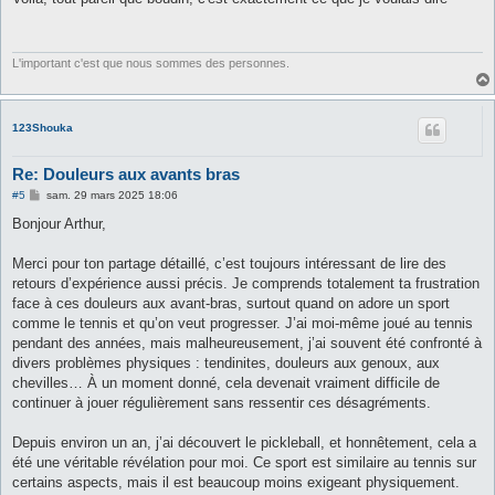
s
a
g
e
L'important c'est que nous sommes des personnes.
123Shouka
Re: Douleurs aux avants bras
M
#5
sam. 29 mars 2025 18:06
e
s
Bonjour Arthur,
s
a
g
Merci pour ton partage détaillé, c’est toujours intéressant de lire des
e
retours d’expérience aussi précis. Je comprends totalement ta frustration
face à ces douleurs aux avant-bras, surtout quand on adore un sport
comme le tennis et qu’on veut progresser. J’ai moi-même joué au tennis
pendant des années, mais malheureusement, j’ai souvent été confronté à
divers problèmes physiques : tendinites, douleurs aux genoux, aux
chevilles… À un moment donné, cela devenait vraiment difficile de
continuer à jouer régulièrement sans ressentir ces désagréments.
Depuis environ un an, j’ai découvert le pickleball, et honnêtement, cela a
été une véritable révélation pour moi. Ce sport est similaire au tennis sur
certains aspects, mais il est beaucoup moins exigeant physiquement.