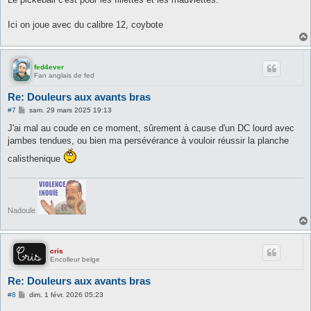
s
a
g
Ici on joue avec du calibre 12, coybote
e
fed4ever
Fan anglais de fed
Re: Douleurs aux avants bras
M
#7
sam. 29 mars 2025 19:13
e
s
J'ai mal au coude en ce moment, sûrement à cause d'un DC lourd avec
s
jambes tendues, ou bien ma persévérance à vouloir réussir la planche
a
g
calisthenique
e
Nadoule
cris
Encolleur belge
Re: Douleurs aux avants bras
M
#8
dim. 1 févr. 2026 05:23
e
s