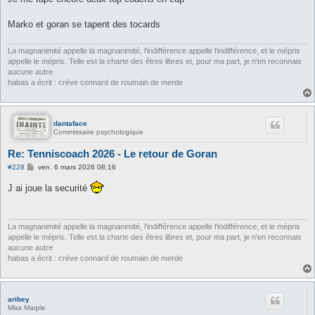
s
a
g
Marko et goran se tapent des tocards
e
La magnanimité appelle la magnanimité, l'indifférence appelle l'indifférence, et le mépris
appelle le mépris. Telle est la charte des êtres libres et, pour ma part, je n'en reconnais
aucune autre
habas a écrit : crève connard de roumain de merde
dantaface
Commissaire psychologique
Re: Tenniscoach 2026 - Le retour de Goran
M
#228
ven. 6 mars 2026 08:16
e
s
J ai joue la securité
s
a
g
e
La magnanimité appelle la magnanimité, l'indifférence appelle l'indifférence, et le mépris
appelle le mépris. Telle est la charte des êtres libres et, pour ma part, je n'en reconnais
aucune autre
habas a écrit : crève connard de roumain de merde
aribey
Miss Marple