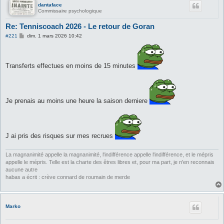
dantaface
Commissaire psychologique
Re: Tenniscoach 2026 - Le retour de Goran
M
#221
dim. 1 mars 2026 10:42
e
s
s
a
Transferts effectues en moins de 15 minutes
g
e
Je prenais au moins une heure la saison derniere
J ai pris des risques sur mes recrues
La magnanimité appelle la magnanimité, l'indifférence appelle l'indifférence, et le mépris
appelle le mépris. Telle est la charte des êtres libres et, pour ma part, je n'en reconnais
aucune autre
habas a écrit : crève connard de roumain de merde
Marko