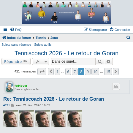
Forum tennis
Le forum des passionnés de tennis
FAQ
S’enregistrer
Connexion
Index du forum
Tennis
Jeux
Sujets sans réponse
Sujets actifs
e
Tenniscoach 2026 - Le retour de Goran
c
h
Rechercher
Recherche a
Répondre
e
Page
8
sur
15
1
6
7
8
9
10
15
Précédente
Suivant
421 messages
…
…
r
c
fed4ever
h
Fan anglais de fed
e
Re: Tenniscoach 2026 - Le retour de Goran
r
M
#211
sam. 21 févr. 2026 16:05
e
s
s
a
g
e