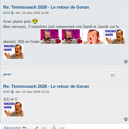
Re: Tenniscoach 2026 - Le retour de Goran
M
#239
dim. 15 mars 2026 11:08
e
s
Avec plaisir poto
s
Mes serveurs, 3 transferts (ont notamment viré Danill et Jannik sur le
a
g
e
dernier), 0(0) en finale
goran
Re: Tenniscoach 2026 - Le retour de Goran
M
#240
dim. 15 mars 2026 12:18
e
s
1(1) et 0
s
a
g
e
Répondre