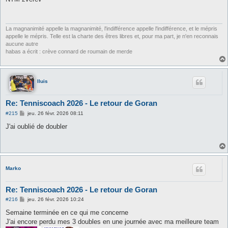
s
a
g
e
La magnanimité appelle la magnanimité, l'indifférence appelle l'indifférence, et le mépris
appelle le mépris. Telle est la charte des êtres libres et, pour ma part, je n'en reconnais
aucune autre
habas a écrit : crève connard de roumain de merde
lluis
Re: Tenniscoach 2026 - Le retour de Goran
M
#215
jeu. 26 févr. 2026 08:11
e
s
J'ai oublié de doubler
s
a
g
e
Marko
Re: Tenniscoach 2026 - Le retour de Goran
M
#216
jeu. 26 févr. 2026 10:24
e
s
Semaine terminée en ce qui me concerne
s
J'ai encore perdu mes 3 doubles en une journée avec ma meilleure team
a