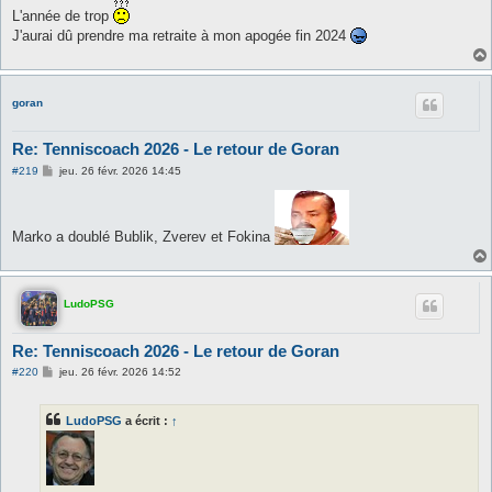
a
L'année de trop
g
J'aurai dû prendre ma retraite à mon apogée fin 2024
e
goran
Re: Tenniscoach 2026 - Le retour de Goran
M
#219
jeu. 26 févr. 2026 14:45
e
s
s
a
Marko a doublé Bublik, Zverev et Fokina
g
e
LudoPSG
Re: Tenniscoach 2026 - Le retour de Goran
M
#220
jeu. 26 févr. 2026 14:52
e
s
s
LudoPSG
a écrit :
↑
a
g
e