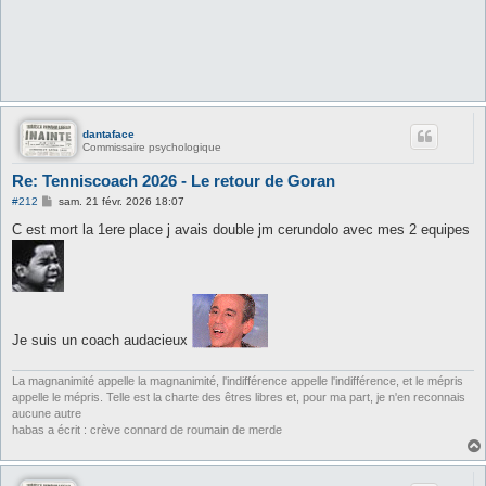
dantaface
Commissaire psychologique
Re: Tenniscoach 2026 - Le retour de Goran
M
#212
sam. 21 févr. 2026 18:07
e
s
C est mort la 1ere place j avais double jm cerundolo avec mes 2 equipes
s
a
g
e
Je suis un coach audacieux
La magnanimité appelle la magnanimité, l'indifférence appelle l'indifférence, et le mépris
appelle le mépris. Telle est la charte des êtres libres et, pour ma part, je n'en reconnais
aucune autre
habas a écrit : crève connard de roumain de merde