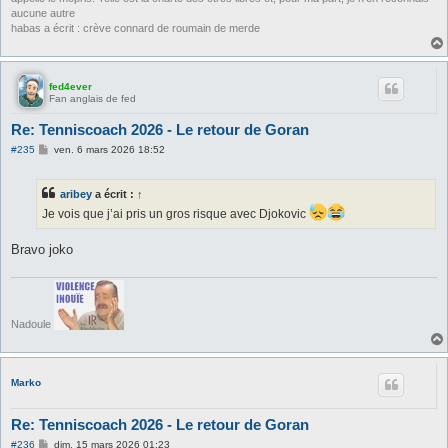
aucune autre
habas a écrit : crève connard de roumain de merde
fed4ever
Fan anglais de fed
Re: Tenniscoach 2026 - Le retour de Goran
M
#235
ven. 6 mars 2026 18:52
e
s
s
aribey
a écrit :
↑
a
g
Je vois que j’ai pris un gros risque avec Djokovic
e
Bravo joko
Nadoule
Marko
Re: Tenniscoach 2026 - Le retour de Goran
M
#236
dim. 15 mars 2026 01:23