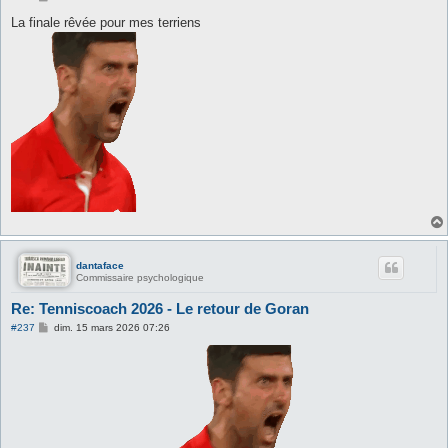
e
s
La finale rêvée pour mes terriens
s
a
g
e
dantaface
Commissaire psychologique
Re: Tenniscoach 2026 - Le retour de Goran
M
#237
dim. 15 mars 2026 07:26
e
s
s
a
g
e