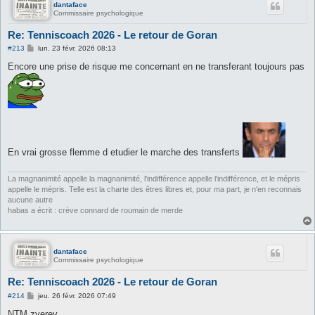
dantaface
Commissaire psychologique
Re: Tenniscoach 2026 - Le retour de Goran
M
#213
lun. 23 févr. 2026 08:13
e
s
Encore une prise de risque me concernant en ne transferant toujours pas
s
a
g
e
En vrai grosse flemme d etudier le marche des transferts
La magnanimité appelle la magnanimité, l'indifférence appelle l'indifférence, et le mépris
appelle le mépris. Telle est la charte des êtres libres et, pour ma part, je n'en reconnais
aucune autre
habas a écrit : crève connard de roumain de merde
dantaface
Commissaire psychologique
Re: Tenniscoach 2026 - Le retour de Goran
M
#214
jeu. 26 févr. 2026 07:49
e
s
NTM zverev