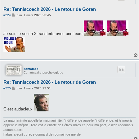
Re: Tenniscoach 2026 - Le retour de Goran
M
#224
dim. 1 mars 2026 23:45
e
s
s
a
Je suis le seul à 3 transferts avec une team
g
e
dantaface
Commissaire psychologique
Re: Tenniscoach 2026 - Le retour de Goran
M
#225
dim. 1 mars 2026 23:51
e
s
s
a
g
C est audacieux
e
La magnanimité appelle la magnanimité, l'indifférence appelle l'indifférence, et le mépris
appelle le mépris. Telle est la charte des êtres libres et, pour ma part, je n'en reconnais
aucune autre
habas a écrit : crève connard de roumain de merde