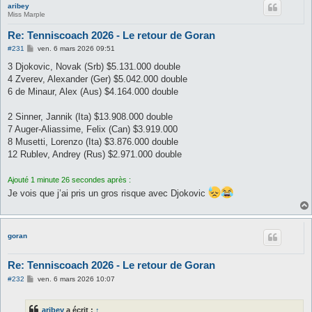
aribey
Miss Marple
Re: Tenniscoach 2026 - Le retour de Goran
M
#231
ven. 6 mars 2026 09:51
e
s
3 Djokovic, Novak (Srb) $5.131.000 double
s
4 Zverev, Alexander (Ger) $5.042.000 double
a
g
6 de Minaur, Alex (Aus) $4.164.000 double
e
2 Sinner, Jannik (Ita) $13.908.000 double
7 Auger-Aliassime, Felix (Can) $3.919.000
8 Musetti, Lorenzo (Ita) $3.876.000 double
12 Rublev, Andrey (Rus) $2.971.000 double
Ajouté 1 minute 26 secondes après :
Je vois que j’ai pris un gros risque avec Djokovic
goran
Re: Tenniscoach 2026 - Le retour de Goran
M
#232
ven. 6 mars 2026 10:07
e
s
s
aribey
a écrit :
↑
a