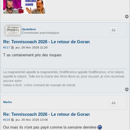
g
e
dantaface
Commissaire psychologique
Re: Tenniscoach 2026 - Le retour de Goran
M
#217
jeu. 26 févr. 2026 11:20
e
s
T as certainement pris des risques
s
a
g
e
La magnanimité appelle la magnanimité, l'indifférence appelle l'indifférence, et le mépris
appelle le mépris. Telle est la charte des êtres libres et, pour ma part, je n'en reconnais
aucune autre
habas a écrit : crève connard de roumain de merde
Marko
Re: Tenniscoach 2026 - Le retour de Goran
M
#218
jeu. 26 févr. 2026 13:06
e
s
Oui mais ils n'ont pas payé comme la semaine dernière
s