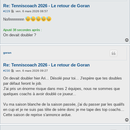
Re: Tenniscoach 2026 - Le retour de Goran
M
#229
ven. 6 mars 2026 08:57
e
s
Noñnnnnnnn
s
a
g
Ajouté 38 secondes après :
e
On devait doubler ?
goran
Re: Tenniscoach 2026 - Le retour de Goran
M
#230
ven. 6 mars 2026 09:27
e
s
On devait doubler hier Ari... Désolé pour toi... J'espère que tes doubles
s
par défaut feront le job.
a
g
J'ai pris un énorme risque dans mes 2 équipes, nous ne sommes que
e
quelques coachs à avoir doublé ce joueur...
Vu ma saison blanche de la saison passée, j'ai du passer par les qualifs
en cup et je ne suis pas tête de série donc je me tape des top coachs...
Cette saison de reprise s'annonce ardue.