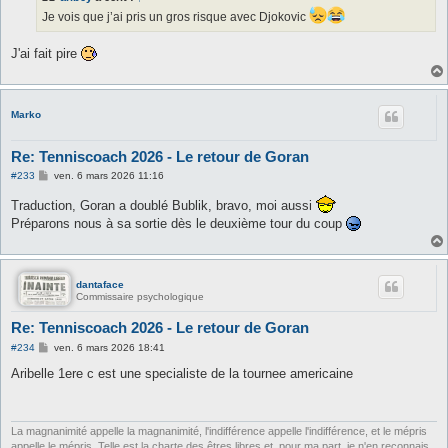
g
Je vois que j’ai pris un gros risque avec Djokovic
e
J'ai fait pire
Marko
Re: Tenniscoach 2026 - Le retour de Goran
M
#233
ven. 6 mars 2026 11:16
e
s
Traduction, Goran a doublé Bublik, bravo, moi aussi
s
Préparons nous à sa sortie dès le deuxième tour du coup
a
g
e
dantaface
Commissaire psychologique
Re: Tenniscoach 2026 - Le retour de Goran
M
#234
ven. 6 mars 2026 18:41
e
s
Aribelle 1ere c est une specialiste de la tournee americaine
s
a
g
e
La magnanimité appelle la magnanimité, l'indifférence appelle l'indifférence, et le mépris
appelle le mépris. Telle est la charte des êtres libres et, pour ma part, je n'en reconnais