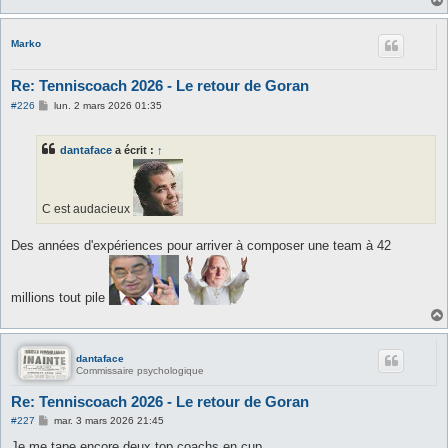
Marko
Re: Tenniscoach 2026 - Le retour de Goran
M
#226
lun. 2 mars 2026 01:35
e
s
s
dantaface
a écrit :
↑
a
g
e
C est audacieux
Des années d'expériences pour arriver à composer une team à 42
millions tout pile
dantaface
Commissaire psychologique
Re: Tenniscoach 2026 - Le retour de Goran
M
#227
mar. 3 mars 2026 21:45
e
s
Je me tape encore deux top coachs en cup