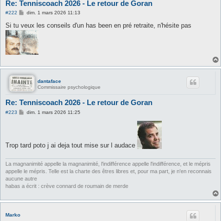
Re: Tenniscoach 2026 - Le retour de Goran
M
#222
dim. 1 mars 2026 11:13
e
s
Si tu veux les conseils d'un has been en pré retraite, n'hésite pas
s
a
g
e
dantaface
Commissaire psychologique
Re: Tenniscoach 2026 - Le retour de Goran
M
#223
dim. 1 mars 2026 11:25
e
s
s
a
g
Trop tard poto j ai deja tout mise sur l audace
e
La magnanimité appelle la magnanimité, l'indifférence appelle l'indifférence, et le mépris
appelle le mépris. Telle est la charte des êtres libres et, pour ma part, je n'en reconnais
aucune autre
habas a écrit : crève connard de roumain de merde
Marko