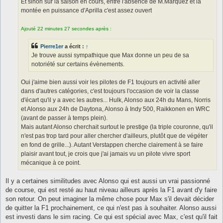
Et sinon sur la saison en cours, entre l'absence de M.Marquez et la
montée en puissance d'Aprilla c'est assez ouvert
Ajouté 22 minutes 27 secondes après :
Pierre1er
a écrit :
↑
Je trouve aussi sympathique que Max donne un peu de sa
notoriété sur certains évènements.
Oui j'aime bien aussi voir les pilotes de F1 toujours en activité aller
dans d'autres catégories, c'est toujours l'occasion de voir la classe
d'écart qu'il y a avec les autres... Hulk, Alonso aux 24h du Mans, Norris
et Alonso aux 24h de Daytona, Alonso à Indy 500, Raikkonen en WRC
(avant de passer à temps plein).
Mais autant Alonso cherchait surtout le prestige (la triple couronne, qu'il
n'est pas trop tard pour aller chercher d'ailleurs, plutôt que de végéter
en fond de grille...). Autant Verstappen cherche clairement à se faire
plaisir avant tout, je crois que j'ai jamais vu un pilote vivre sport
mécanique à ce point.
Il y a certaines similitudes avec Alonso qui est aussi un vrai passionné
de course, qui est resté au haut niveau ailleurs après la F1 avant d'y faire
son retour. On peut imaginer la même chose pour Max s'il devait décider
de quitter la F1 prochainement, ce qui n'est pas à souhaiter. Alonso aussi
est investi dans le sim racing. Ce qui est spécial avec Max, c'est qu'il fait