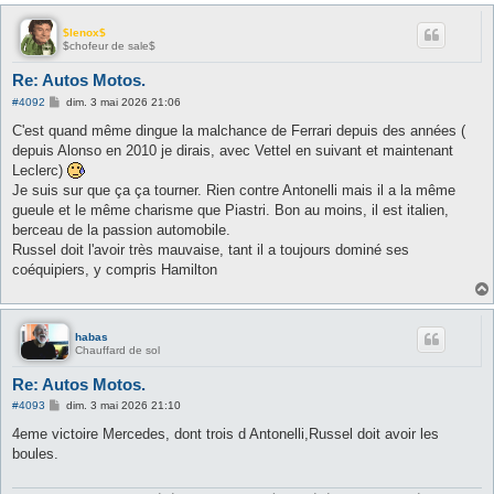
$lenox$
$chofeur de sale$
Re: Autos Motos.
M
#4092
dim. 3 mai 2026 21:06
e
s
C'est quand même dingue la malchance de Ferrari depuis des années (
s
depuis Alonso en 2010 je dirais, avec Vettel en suivant et maintenant
a
g
Leclerc)
e
Je suis sur que ça ça tourner. Rien contre Antonelli mais il a la même
gueule et le même charisme que Piastri. Bon au moins, il est italien,
berceau de la passion automobile.
Russel doit l'avoir très mauvaise, tant il a toujours dominé ses
coéquipiers, y compris Hamilton
habas
Chauffard de sol
Re: Autos Motos.
M
#4093
dim. 3 mai 2026 21:10
e
s
4eme victoire Mercedes, dont trois d Antonelli,Russel doit avoir les
s
boules.
a
g
e