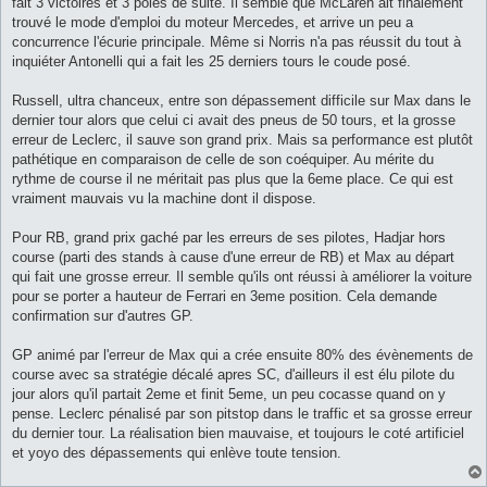
fait 3 victoires et 3 poles de suite. Il semble que McLaren ait finalement
a
g
trouvé le mode d'emploi du moteur Mercedes, et arrive un peu a
e
concurrence l'écurie principale. Même si Norris n'a pas réussit du tout à
inquiéter Antonelli qui a fait les 25 derniers tours le coude posé.
Russell, ultra chanceux, entre son dépassement difficile sur Max dans le
dernier tour alors que celui ci avait des pneus de 50 tours, et la grosse
erreur de Leclerc, il sauve son grand prix. Mais sa performance est plutôt
pathétique en comparaison de celle de son coéquiper. Au mérite du
rythme de course il ne méritait pas plus que la 6eme place. Ce qui est
vraiment mauvais vu la machine dont il dispose.
Pour RB, grand prix gaché par les erreurs de ses pilotes, Hadjar hors
course (parti des stands à cause d'une erreur de RB) et Max au départ
qui fait une grosse erreur. Il semble qu'ils ont réussi à améliorer la voiture
pour se porter a hauteur de Ferrari en 3eme position. Cela demande
confirmation sur d'autres GP.
GP animé par l'erreur de Max qui a crée ensuite 80% des évènements de
course avec sa stratégie décalé apres SC, d'ailleurs il est élu pilote du
jour alors qu'il partait 2eme et finit 5eme, un peu cocasse quand on y
pense. Leclerc pénalisé par son pitstop dans le traffic et sa grosse erreur
du dernier tour. La réalisation bien mauvaise, et toujours le coté artificiel
et yoyo des dépassements qui enlève toute tension.