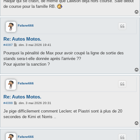
Hadjar qui se crash, de même que Lawson déja hors course. Sale début
de course pour la famille RB.
Fafane666
Re: Autos Motos.
M
#4087
dim. 3 mai 2026 19:41
e
s
Pourquoi la pénalité de Max pour avoir coupé la ligne de sortie des
s
stands sera-t-elle donnée après l'arrivée ??
a
g
Pour ajuster la sanction ?
e
Fafane666
Re: Autos Motos.
M
#4088
dim. 3 mai 2026 20:31
e
s
Je pige difficilement comment Leclerc et Piastri sont à plus de 20
s
secondes de Kimi et Norris ..
a
g
e
Fafane666