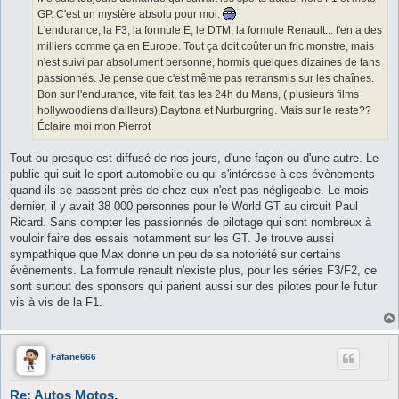
e
GP. C'est un mystère absolu pour moi.
L'endurance, la F3, la formule E, le DTM, la formule Renault... t'en a des
milliers comme ça en Europe. Tout ça doit coûter un fric monstre, mais
n'est suivi par absolument personne, hormis quelques dizaines de fans
passionnés. Je pense que c'est même pas retransmis sur les chaînes.
Bon sur l'endurance, vite fait, t'as les 24h du Mans, ( plusieurs films
hollywoodiens d'ailleurs),Daytona et Nurburgring. Mais sur le reste??
Éclaire moi mon Pierrot
Tout ou presque est diffusé de nos jours, d'une façon ou d'une autre. Le
public qui suit le sport automobile ou qui s'intéresse à ces évènements
quand ils se passent près de chez eux n'est pas négligeable. Le mois
dernier, il y avait 38 000 personnes pour le World GT au circuit Paul
Ricard. Sans compter les passionnés de pilotage qui sont nombreux à
vouloir faire des essais notamment sur les GT. Je trouve aussi
sympathique que Max donne un peu de sa notoriété sur certains
évènements. La formule renault n'existe plus, pour les séries F3/F2, ce
sont surtout des sponsors qui parient aussi sur des pilotes pour le futur
vis à vis de la F1.
Fafane666
Re: Autos Motos.