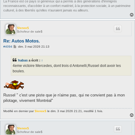
La France est ce pays si généreux qui a permis à des générations d'immigrés
reconnaissants, d'accéder à un confort matériel, à la protection sociale, à un patrimoine
culturel, à des libertés qu'elles n'auraient jamais eu ailleurs.
$lenox$
$chofeur de sale$
Re: Autos Motos.
M
#4094
dim. 3 mai 2026 21:13
e
s
s
habas
a écrit :
↑
a
g
4eme victoire Mercedes, dont trois d Antonelli,Russel doit avoir les
e
boules.
Russel " c'est une piste que je n'aime pas, qui ne convient pas à mon
pilotage, vivement Montréal"
Modifié en dernier par
$lenox$
le dim. 3 mai 2026 21:21, modifié 1 fois.
$lenox$
$chofeur de sale$