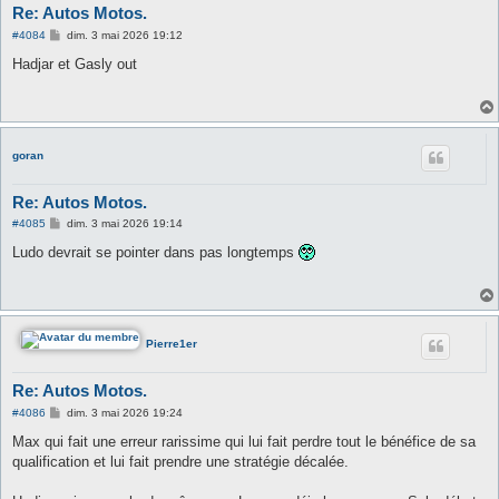
Re: Autos Motos.
M
#4084
dim. 3 mai 2026 19:12
e
s
Hadjar et Gasly out
s
a
g
e
goran
Re: Autos Motos.
M
#4085
dim. 3 mai 2026 19:14
e
s
Ludo devrait se pointer dans pas longtemps
s
a
g
e
Pierre1er
Re: Autos Motos.
M
#4086
dim. 3 mai 2026 19:24
e
s
Max qui fait une erreur rarissime qui lui fait perdre tout le bénéfice de sa
s
qualification et lui fait prendre une stratégie décalée.
a
g
e