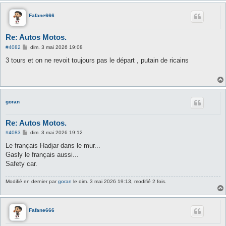
Fafane666
Re: Autos Motos.
M
#4082
dim. 3 mai 2026 19:08
e
s
3 tours et on ne revoit toujours pas le départ , putain de ricains
s
a
g
e
goran
Re: Autos Motos.
M
#4083
dim. 3 mai 2026 19:12
e
s
Le français Hadjar dans le mur...
s
Gasly le français aussi...
a
g
Safety car.
e
Modifié en dernier par
goran
le dim. 3 mai 2026 19:13, modifié 2 fois.
Fafane666