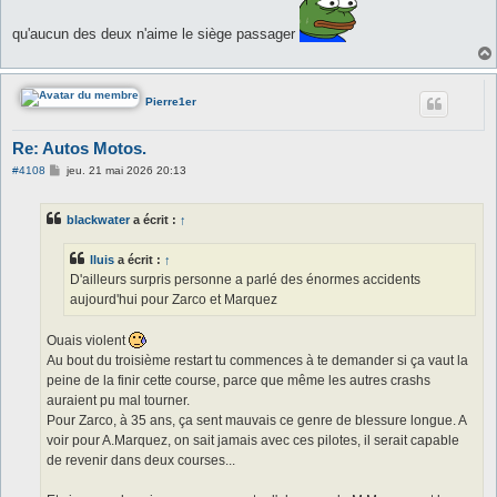
qu'aucun des deux n'aime le siège passager
Pierre1er
Re: Autos Motos.
M
#4108
jeu. 21 mai 2026 20:13
e
s
s
blackwater
a écrit :
↑
a
g
e
lluis
a écrit :
↑
D'ailleurs surpris personne a parlé des énormes accidents
aujourd'hui pour Zarco et Marquez
Ouais violent
Au bout du troisième restart tu commences à te demander si ça vaut la
peine de la finir cette course, parce que même les autres crashs
auraient pu mal tourner.
Pour Zarco, à 35 ans, ça sent mauvais ce genre de blessure longue. A
voir pour A.Marquez, on sait jamais avec ces pilotes, il serait capable
de revenir dans deux courses...