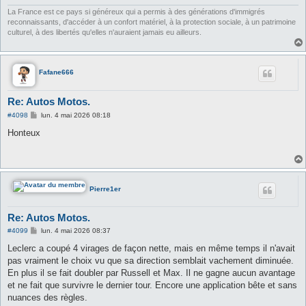
e
La France est ce pays si généreux qui a permis à des générations d'immigrés
reconnaissants, d'accéder à un confort matériel, à la protection sociale, à un patrimoine
culturel, à des libertés qu'elles n'auraient jamais eu ailleurs.
Fafane666
Re: Autos Motos.
M
#4098
lun. 4 mai 2026 08:18
e
s
Honteux
s
a
g
e
Pierre1er
Re: Autos Motos.
M
#4099
lun. 4 mai 2026 08:37
e
s
Leclerc a coupé 4 virages de façon nette, mais en même temps il n'avait
s
pas vraiment le choix vu que sa direction semblait vachement diminuée.
a
g
En plus il se fait doubler par Russell et Max. Il ne gagne aucun avantage
e
et ne fait que survivre le dernier tour. Encore une application bête et sans
nuances des règles.