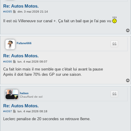
Re: Autos Motos.
M
#4095
dim. 3 mai 2026 21:14
e
s
Il est où Villeneuve sur canal +. Ça fait un bail que je l'ai pas vu
s
a
g
e
Fafane666
Re: Autos Motos.
M
#4096
lun. 4 mai 2026 08:07
e
s
Ca fait loin mais il me semble que c'était lui avant la pause
s
Après il doit faire 70% des GP sur une saison.
a
g
e
habas
Chauffard de sol
Re: Autos Motos.
M
#4097
lun. 4 mai 2026 08:18
e
s
Leclerc penalise de 20 secondes se retrouve 8eme.
s
a
g