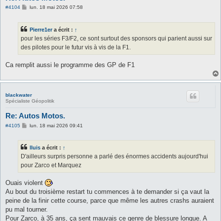
M
#4104
lun. 18 mai 2026 07:58
e
s
s
Pierre1er
a écrit :
↑
a
g
pour les séries F3/F2, ce sont surtout des sponsors qui parient aussi sur
e
des pilotes pour le futur vis à vis de la F1.
Ca remplit aussi le programme des GP de F1
blackwater
Spécialiste Géopolitik
Re: Autos Motos.
M
#4105
lun. 18 mai 2026 09:41
e
s
s
lluis
a écrit :
↑
a
g
D'ailleurs surpris personne a parlé des énormes accidents aujourd'hui
e
pour Zarco et Marquez
Ouais violent
Au bout du troisième restart tu commences à te demander si ça vaut la
peine de la finir cette course, parce que même les autres crashs auraient
pu mal tourner.
Pour Zarco, à 35 ans, ça sent mauvais ce genre de blessure longue. A