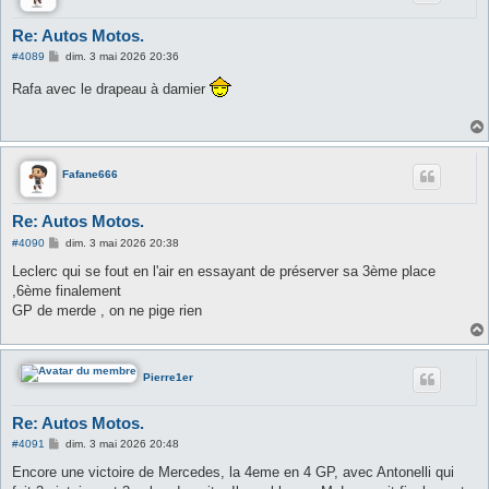
Re: Autos Motos.
M
#4089
dim. 3 mai 2026 20:36
e
s
Rafa avec le drapeau à damier
s
a
g
e
Fafane666
Re: Autos Motos.
M
#4090
dim. 3 mai 2026 20:38
e
s
Leclerc qui se fout en l'air en essayant de préserver sa 3ème place
s
,6ème finalement
a
g
GP de merde , on ne pige rien
e
Pierre1er
Re: Autos Motos.
M
#4091
dim. 3 mai 2026 20:48
e
s
Encore une victoire de Mercedes, la 4eme en 4 GP, avec Antonelli qui
s