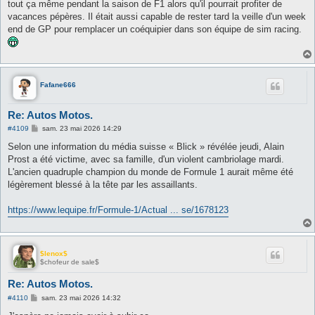
tout ça même pendant la saison de F1 alors qu'il pourrait profiter de
vacances pépères. Il était aussi capable de rester tard la veille d'un week
end de GP pour remplacer un coéquipier dans son équipe de sim racing.
Fafane666
Re: Autos Motos.
M
#4109
sam. 23 mai 2026 14:29
e
s
Selon une information du média suisse « Blick » révélée jeudi, Alain
s
Prost a été victime, avec sa famille, d'un violent cambriolage mardi.
a
g
L'ancien quadruple champion du monde de Formule 1 aurait même été
e
légèrement blessé à la tête par les assaillants.
https://www.lequipe.fr/Formule-1/Actual ... se/1678123
$lenox$
$chofeur de sale$
Re: Autos Motos.
M
#4110
sam. 23 mai 2026 14:32
e
s