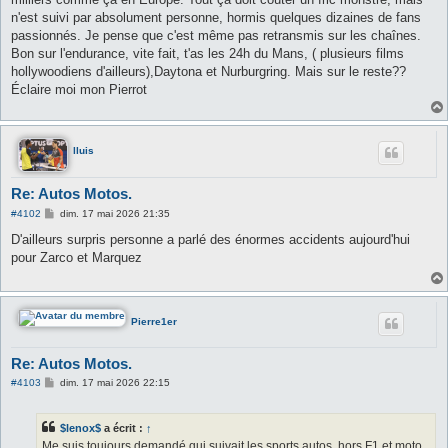
n'est suivi par absolument personne, hormis quelques dizaines de fans
passionnés. Je pense que c'est même pas retransmis sur les chaînes.
Bon sur l'endurance, vite fait, t'as les 24h du Mans, ( plusieurs films
hollywoodiens d'ailleurs),Daytona et Nurburgring. Mais sur le reste??
Éclaire moi mon Pierrot
lluis
Re: Autos Motos.
M
#4102
dim. 17 mai 2026 21:35
e
s
D'ailleurs surpris personne a parlé des énormes accidents aujourd'hui
s
pour Zarco et Marquez
a
g
e
Pierre1er
Re: Autos Motos.
M
#4103
dim. 17 mai 2026 22:15
e
s
s
$lenox$
a écrit :
↑
a
g
Me suis toujours demandé qui suivait les sports autos, hors F1 et moto