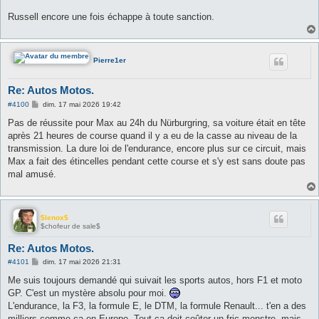
Russell encore une fois échappe à toute sanction.
Pierre1er
Re: Autos Motos.
M
#4100
dim. 17 mai 2026 19:42
e
s
Pas de réussite pour Max au 24h du Nürburgring, sa voiture était en tête
s
après 21 heures de course quand il y a eu de la casse au niveau de la
a
g
transmission. La dure loi de l'endurance, encore plus sur ce circuit, mais
e
Max a fait des étincelles pendant cette course et s'y est sans doute pas
mal amusé.
$lenox$
$chofeur de sale$
Re: Autos Motos.
M
#4101
dim. 17 mai 2026 21:31
e
s
Me suis toujours demandé qui suivait les sports autos, hors F1 et moto
s
GP. C'est un mystère absolu pour moi.
a
g
L'endurance, la F3, la formule E, le DTM, la formule Renault... t'en a des
e
milliers comme ça en Europe. Tout ça doit coûter un fric monstre, mais