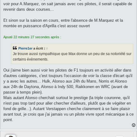
voir pour A.Marquez, on sait jamais avec ces pilotes, il serait capable de
revenir dans deux courses...
Et sinon sur la saison en cours, entre l'absence de M.Marquez et la
montée en puissance d'Aprilla c'est assez ouvert
Ajouté 22 minutes 27 secondes après :
Pierre1er
a écrit :
↑
Je trouve aussi sympathique que Max donne un peu de sa notoriété sur
certains évènements.
Oui j'aime bien aussi voir les pilotes de F1 toujours en activité aller dans
d'autres catégories, c'est toujours l'occasion de voir la classe d'écart qu'il
y a avec les autres... Hulk, Alonso aux 24h du Mans, Norris et Alonso
aux 24h de Daytona, Alonso à Indy 500, Raikkonen en WRC (avant de
passer à temps plein).
Mais autant Alonso cherchait surtout le prestige (la triple couronne, qu'il
n'est pas trop tard pour aller chercher d'ailleurs, plutôt que de végéter en
fond de grille...). Autant Verstappen cherche clairement à se faire plaisir
avant tout, je crois que j'ai jamais vu un pilote vivre sport mécanique à ce
point.